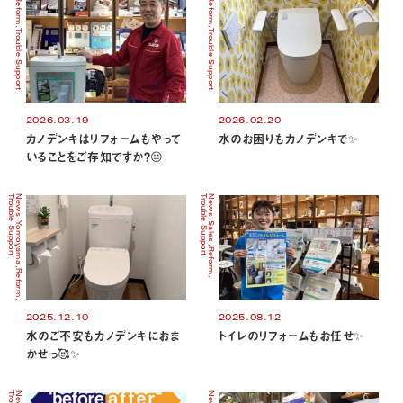
Reform
Reform
Trouble Support
Trouble Support
2026.03.19
2026.02.20
カノデンキはリフォームもやって
水のお困りもカノデンキで✨
いることをご存知ですか？😐
Trouble Support
News
Trouble Support
News
Yomoyama
Sales
Reform
Reform
2025.12.10
2025.08.12
水のご不安もカノデンキにおま
トイレのリフォームもお任せ✨
かせっ🥰✨
News
News