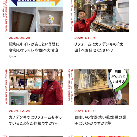
Trouble Support
Yomoyama
Yomoyama
Reform
Reform
2025.05.28
2025.01.15
昭和のトイレがあっという間に
リフォームはカノデンキの「太
令和のオシャレ空間へ大変身
田」へお任せください♪
✨…
News
Reform
News
Yomoyama
Yomoyama
Trouble Support
Reform
Sales
2024.12.25
2024.01.19
カノデンキではリフォームもやっ
お使いの食器洗い乾燥機の調
ていることをご存知ですか？…
子はいかがですか？🤩