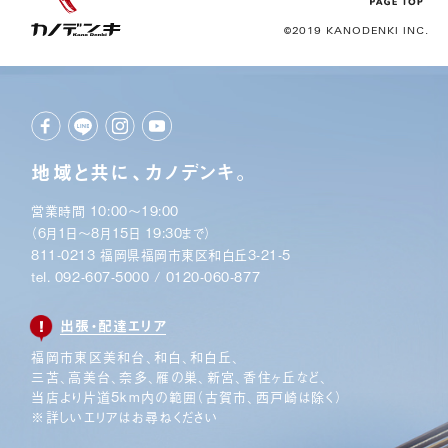
©2019 KANODENKI INC.
地域と共に、カノデンキ。
営業時間 10:00〜19:00
（6月1日〜8月15日 19:30まで）
811-0213 福岡県福岡市東区和白丘3-21-5
tel.
092-607-5000
/
0120-060-877
出張・配達エリア
福岡市東区美和台、和白、和白丘、
三苫、高美台、奈多、
雁の巣、新宮、香住ヶ丘など、
当店より片道5km内の範囲
（古賀市、西戸崎は除く）
※詳しいエリアはお尋ねください