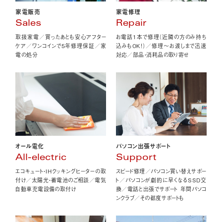
家電販売
家電修理
Sales
Repair
取扱家電／買ったあとも安心アフター
お電話1本で修理（近隣の方のみ持ち
ケア／ワンコインで5年修理保証／家
込みもOK！）／修理〜お渡しまで迅速
電の処分
対応／部品・消耗品の取り寄せ
オール電化
パソコン出張サポート
All-electric
Support
エコキュート・IHクッキングヒーターの取
スピード修理／パソコン買い替えサポー
付け／太陽光・蓄電池のご相談／電気
ト／パソコンが劇的に早くなるSSD交
自動車充電設備の取付け
換／電話と出張でサポート 年間パソコ
ンクラブ／その都度サポートも