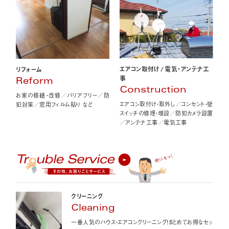
エアコン取付け
/
電気・アンテナ工
リフォーム
事
Reform
Construction
お家の修繕・改修／バリアフリー／防
エアコン取付け・取外し／コンセント・壁
犯対策／窓用フィルム貼り など
スイッチの修理・増設／防犯カメラ設置
／アンテナ工事／電気工事
クリーニング
Cleaning
一番人気のハウス・エアコンクリーニング！まとめてお得なセッ