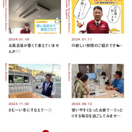
Reform
News
Trouble Support
News
Yomoyama
Yomoyama
Sales
Reform
2024.01.16
2024.01.11
お風呂場が寒くて凍えていませ
🧸新しい仲間のご紹介です🐇✨
んか❔❔
News
News
Reform
Reform
2023.11.02
2023.09.12
さむ～い冬にそなえて…☃
使いやすくなったお家で…うっと
りする毎日を過ごしてみませ…