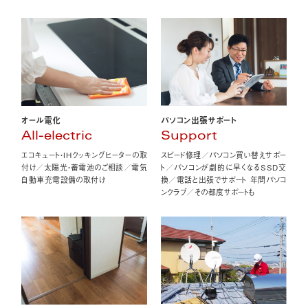
オール電化
パソコン出張サポート
All-electric
Support
エコキュート・IHクッキングヒーターの取
スピード修理／パソコン買い替えサポー
付け／太陽光・蓄電池のご相談／電気
ト／パソコンが劇的に早くなるSSD交
自動車充電設備の取付け
換／電話と出張でサポート 年間パソコ
ンクラブ／その都度サポートも