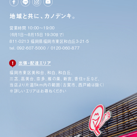
地域と共に、カノデンキ。
営業時間 10:00〜19:00
（6月1日〜8月15日 19:30まで）
811-0213 福岡県福岡市東区和白丘3-21-5
tel.
092-607-5000
/
0120-060-877
出張・配達エリア
福岡市東区美和台、和白、和白丘、
三苫、高美台、奈多、
雁の巣、新宮、香住ヶ丘など、
当店より片道5km内の範囲
（古賀市、西戸崎は除く）
※詳しいエリアはお尋ねください