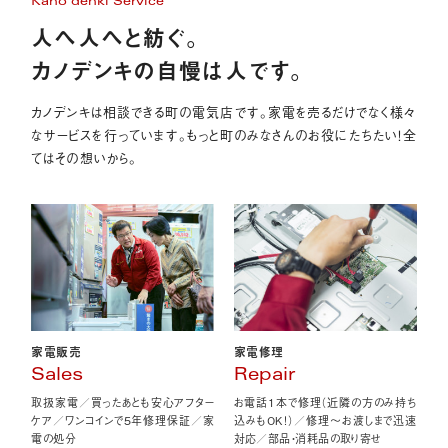
Kano denki Service
人へ人へと紡ぐ。
カノデンキの自慢は人です。
カノデンキは相談できる町の電気店です。家電を売るだけでなく様々
なサービスを行っています。もっと町のみなさんのお役にたちたい！全
てはその想いから。
家電販売
家電修理
Sales
Repair
取扱家電／買ったあとも安心アフター
お電話1本で修理（近隣の方のみ持ち
ケア／ワンコインで5年修理保証／家
込みもOK！）／修理〜お渡しまで迅速
電の処分
対応／部品・消耗品の取り寄せ