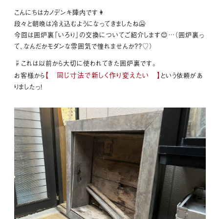
こんにちはカノデンキ陣内です👩
段々と朝晩は冷え込むようになってきましたね🥶
今回は囲炉裏「いろり」の交換についてご紹介します😊…（囲炉裏っ
て、なんだかモダンな雰囲気で憧れませんか？？♡）
☟これは以前から大切に使われてきた囲炉裏です。
【 同じ寸法で新しく作り変えたい 】
お客様から
という依頼があ
りましたっ！