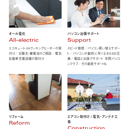
オール電化
パソコン出張サポート
All-electric
Support
エコキュート・IHクッキングヒーターの取
スピード修理／パソコン買い替えサポー
付け／太陽光・蓄電池のご相談／電気
ト／パソコンが劇的に早くなるSSD交
自動車充電設備の取付け
換／電話と出張でサポート 年間パソコ
ンクラブ／その都度サポートも
エアコン取付け
/
電気・アンテナ工
リフォーム
事
Reform
Construction