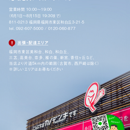
営業時間 10:00〜19:00
（6月1日〜8月15日 19:30まで）
811-0213 福岡県福岡市東区和白丘3-21-5
tel.
092-607-5000
/
0120-060-877
出張・配達エリア
福岡市東区美和台、和白、和白丘、
三苫、高美台、奈多、
雁の巣、新宮、香住ヶ丘など、
当店より片道5km内の範囲
（古賀市、西戸崎は除く）
※詳しいエリアはお尋ねください