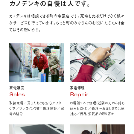
カノデンキの自慢は人です。
カノデンキは相談できる町の電気店です。家電を売るだけでなく様々
なサービスを行っています。もっと町のみなさんのお役にたちたい！全
てはその想いから。
家電販売
家電修理
Sales
Repair
取扱家電／買ったあとも安心アフター
お電話1本で修理（近隣の方のみ持ち
ケア／ワンコインで5年修理保証／家
込みもOK！）／修理〜お渡しまで迅速
電の処分
対応／部品・消耗品の取り寄せ