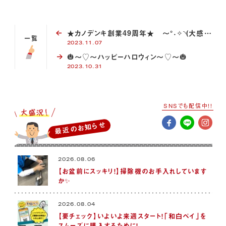
★カノデンキ創業49周年★ ～°˖✧◝(大感謝祭)◜✧˖° ～
一覧
2023.11.07
🎃～♡～ハッピーハロウィン～♡～🎃
2023.10.31
SNSでも配信中!!
最近のお知らせ
2026.08.06
【お盆前にスッキリ！】掃除機のお手入れしています
か✨
2026.08.04
【要チェック】いよいよ来週スタート！「和白ペイ」を
スムーズに購入するために！