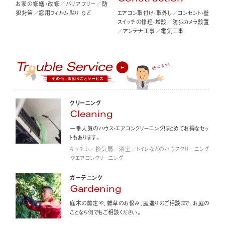
お家の修繕・改修／バリアフリー／防
エアコン取付け・取外し／コンセント・壁
犯対策／窓用フィルム貼り など
スイッチの修理・増設／防犯カメラ設置
／アンテナ工事／電気工事
クリーニング
Cleaning
一番人気のハウス・エアコンクリーニング！まとめてお得なセッ
トもあります。
キッチン／換気扇／浴室／トイレなどのハウスクリーニング
やエアコンクリーニング
ガーデニング
Gardening
庭木の剪定や、雑草のお悩み、庭造りのご相談まで、お庭の
ことなら何でもご相談ください。