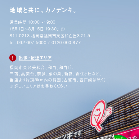
地域と共に、カノデンキ。
営業時間 10:00〜19:00
（6月1日〜8月15日 19:30まで）
811-0213 福岡県福岡市東区和白丘3-21-5
tel.
092-607-5000
/
0120-060-877
出張・配達エリア
福岡市東区美和台、和白、和白丘、
三苫、高美台、奈多、
雁の巣、新宮、香住ヶ丘など、
当店より片道5km内の範囲
（古賀市、西戸崎は除く）
※詳しいエリアはお尋ねください