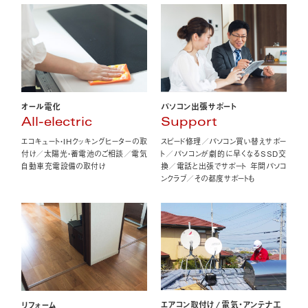
オール電化
パソコン出張サポート
All-electric
Support
エコキュート・IHクッキングヒーターの取
スピード修理／パソコン買い替えサポー
付け／太陽光・蓄電池のご相談／電気
ト／パソコンが劇的に早くなるSSD交
自動車充電設備の取付け
換／電話と出張でサポート 年間パソコ
ンクラブ／その都度サポートも
エアコン取付け
/
電気・アンテナ工
リフォーム