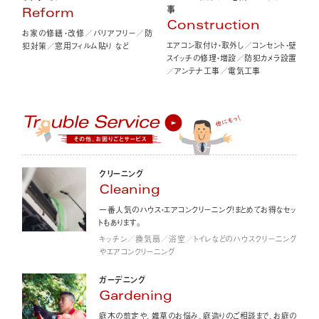
事
Reform
Construction
お家の修繕・改修／バリアフリー／防
エアコン取付け・取外し／コンセント・壁
犯対策／窓用フィルム貼り など
スイッチの修理・増設／防犯カメラ設置
／アンテナ工事／電気工事
クリーニング
Cleaning
一番人気のハウス・エアコンクリーニング！まとめてお得なセッ
トもあります。
キッチン／換気扇／浴室／トイレなどのハウスクリーニング
やエアコンクリーニング
ガーデニング
Gardening
庭木の剪定や、雑草のお悩み、庭造りのご相談まで、お庭の