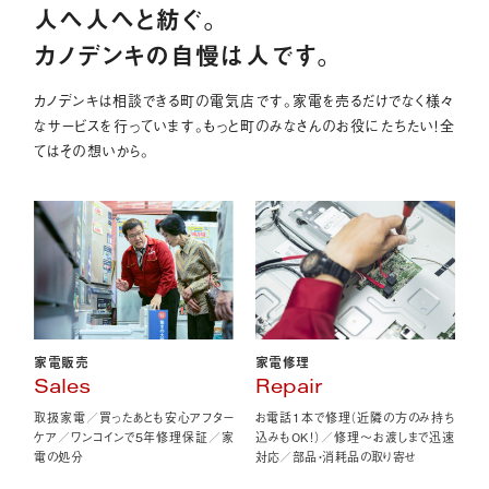
人へ人へと紡ぐ。
カノデンキの自慢は人です。
カノデンキは相談できる町の電気店です。家電を売るだけでなく様々
なサービスを行っています。もっと町のみなさんのお役にたちたい！全
てはその想いから。
家電販売
家電修理
Sales
Repair
取扱家電／買ったあとも安心アフター
お電話1本で修理（近隣の方のみ持ち
ケア／ワンコインで5年修理保証／家
込みもOK！）／修理〜お渡しまで迅速
電の処分
対応／部品・消耗品の取り寄せ