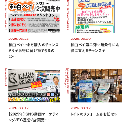
News
News
Yomoyama
Yomoyama
Event
Sales
2025.08.28
2025.08.20
和白ペイ…まだ購入のチャンス
和白ペイ第二弾✨無条件にお
あり💰お得に買い物できるの
得に買えるチャンス💰
は…
News
Trouble Support
News
Recruit
Sales
Reform
2025.08.12
2025.08.12
【2025年】SNS動画マーケティ
トイレのリフォームもお任せ✨
ング/EC運営/店頭案…