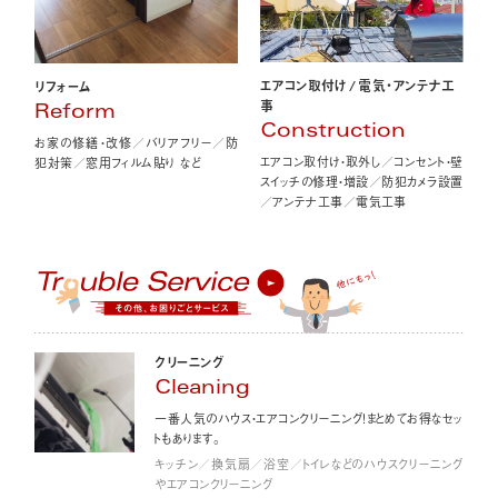
エアコン取付け
/
電気・アンテナ工
リフォーム
事
Reform
Construction
お家の修繕・改修／バリアフリー／防
エアコン取付け・取外し／コンセント・壁
犯対策／窓用フィルム貼り など
スイッチの修理・増設／防犯カメラ設置
／アンテナ工事／電気工事
クリーニング
Cleaning
一番人気のハウス・エアコンクリーニング！まとめてお得なセッ
トもあります。
キッチン／換気扇／浴室／トイレなどのハウスクリーニング
やエアコンクリーニング