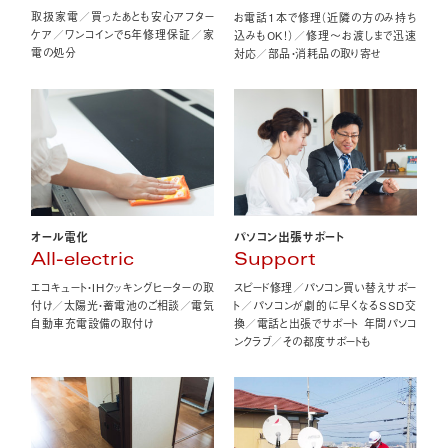
取扱家電／買ったあとも安心アフター
お電話1本で修理（近隣の方のみ持ち
ケア／ワンコインで5年修理保証／家
込みもOK！）／修理〜お渡しまで迅速
電の処分
対応／部品・消耗品の取り寄せ
オール電化
パソコン出張サポート
All-electric
Support
エコキュート・IHクッキングヒーターの取
スピード修理／パソコン買い替えサポー
付け／太陽光・蓄電池のご相談／電気
ト／パソコンが劇的に早くなるSSD交
自動車充電設備の取付け
換／電話と出張でサポート 年間パソコ
ンクラブ／その都度サポートも