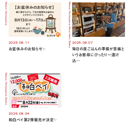
News
News
Yomoyama
Yomoyama
New Item
Sales
2025.08.11
2025.08.07
お盆休みのお知らせ✨
毎日の夜ごはんの準備が苦痛と
いうお客様にぴったり～漬け
込…
News
Yomoyama
Sales
2025.08.04
和白ペイ第2弾販売が決定✨