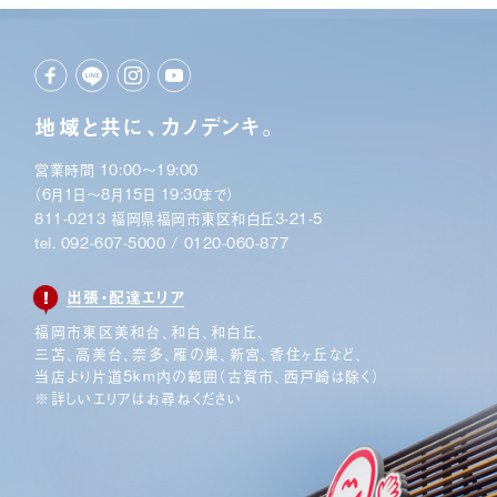
地域と共に、カノデンキ。
営業時間 10:00〜19:00
（6月1日〜8月15日 19:30まで）
811-0213 福岡県福岡市東区和白丘3-21-5
tel.
092-607-5000
/
0120-060-877
出張・配達エリア
福岡市東区美和台、和白、和白丘、
三苫、高美台、奈多、
雁の巣、新宮、香住ヶ丘など、
当店より片道5km内の範囲
（古賀市、西戸崎は除く）
※詳しいエリアはお尋ねください