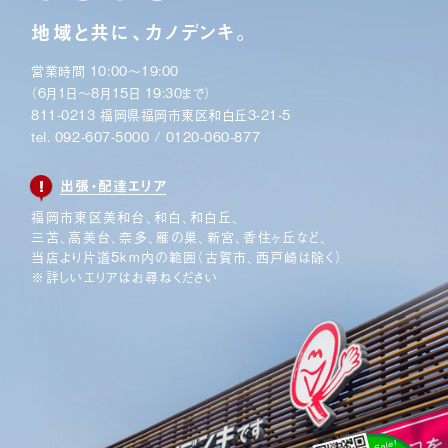
地域と共に、カノデンキ。
営業時間 10:00〜19:00
（6月1日〜8月15日 19:30まで）
811-0213 福岡県福岡市東区和白丘3-21-5
tel.
092-607-5000
/
0120-060-877
出張・配達エリア
福岡市東区美和台、和白、和白丘、
三苫、高美台、奈多、
雁の巣、新宮、香住ヶ丘など、
当店より片道5km内の範囲
（古賀市、西戸崎は除く）
※詳しいエリアはお尋ねください