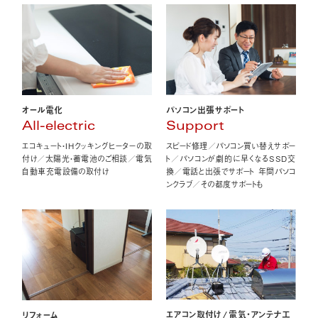
オール電化
パソコン出張サポート
All-electric
Support
エコキュート・IHクッキングヒーターの取
スピード修理／パソコン買い替えサポー
付け／太陽光・蓄電池のご相談／電気
ト／パソコンが劇的に早くなるSSD交
自動車充電設備の取付け
換／電話と出張でサポート 年間パソコ
ンクラブ／その都度サポートも
エアコン取付け
/
電気・アンテナ工
リフォーム