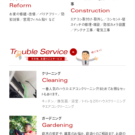
事
Reform
Construction
お家の修繕・改修／バリアフリー／防
エアコン取付け・取外し／コンセント・壁
犯対策／窓用フィルム貼り など
スイッチの修理・増設／防犯カメラ設置
／アンテナ工事／電気工事
クリーニング
Cleaning
一番人気のハウス・エアコンクリーニング！まとめてお得なセッ
トもあります。
キッチン／換気扇／浴室／トイレなどのハウスクリーニング
やエアコンクリーニング
ガーデニング
Gardening
庭木の剪定や、雑草のお悩み、庭造りのご相談まで、お庭の