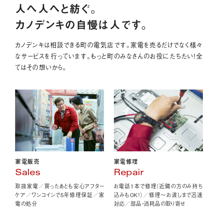
人へ人へと紡ぐ。
カノデンキの自慢は人です。
カノデンキは相談できる町の電気店です。家電を売るだけでなく様々
なサービスを行っています。もっと町のみなさんのお役にたちたい！全
てはその想いから。
家電販売
家電修理
Sales
Repair
取扱家電／買ったあとも安心アフター
お電話1本で修理（近隣の方のみ持ち
ケア／ワンコインで5年修理保証／家
込みもOK！）／修理〜お渡しまで迅速
電の処分
対応／部品・消耗品の取り寄せ