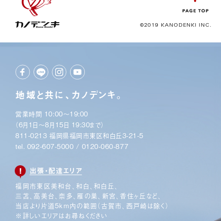
©2019 KANODENKI INC.
地域と共に、カノデンキ。
営業時間 10:00〜19:00
（6月1日〜8月15日 19:30まで）
811-0213 福岡県福岡市東区和白丘3-21-5
tel.
092-607-5000
/
0120-060-877
出張・配達エリア
福岡市東区美和台、和白、和白丘、
三苫、高美台、奈多、
雁の巣、新宮、香住ヶ丘など、
当店より片道5km内の範囲
（古賀市、西戸崎は除く）
※詳しいエリアはお尋ねください