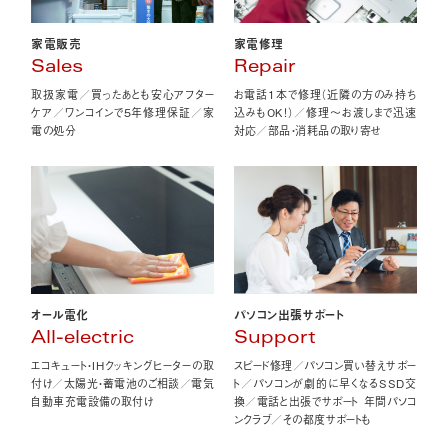
家電販売
家電修理
Sales
Repair
取扱家電／買ったあとも安心アフター
お電話1本で修理（近隣の方のみ持ち
ケア／ワンコインで5年修理保証／家
込みもOK！）／修理〜お渡しまで迅速
電の処分
対応／部品・消耗品の取り寄せ
オール電化
パソコン出張サポート
All-electric
Support
エコキュート・IHクッキングヒーターの取
スピード修理／パソコン買い替えサポー
付け／太陽光・蓄電池のご相談／電気
ト／パソコンが劇的に早くなるSSD交
自動車充電設備の取付け
換／電話と出張でサポート 年間パソコ
ンクラブ／その都度サポートも