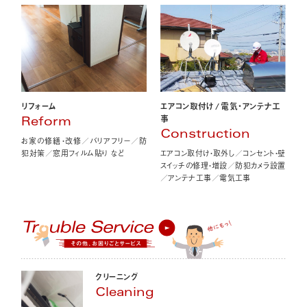
エアコン取付け
/
電気・アンテナ工
リフォーム
事
Reform
Construction
お家の修繕・改修／バリアフリー／防
エアコン取付け・取外し／コンセント・壁
犯対策／窓用フィルム貼り など
スイッチの修理・増設／防犯カメラ設置
／アンテナ工事／電気工事
クリーニング
Cleaning