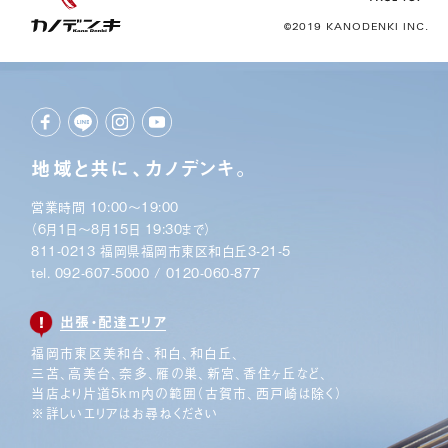
©2019 KANODENKI INC.
地域と共に、カノデンキ。
営業時間 10:00〜19:00
（6月1日〜8月15日 19:30まで）
811-0213 福岡県福岡市東区和白丘3-21-5
tel.
092-607-5000
/
0120-060-877
出張・配達エリア
福岡市東区美和台、和白、和白丘、
三苫、高美台、奈多、
雁の巣、新宮、香住ヶ丘など、
当店より片道5km内の範囲
（古賀市、西戸崎は除く）
※詳しいエリアはお尋ねください