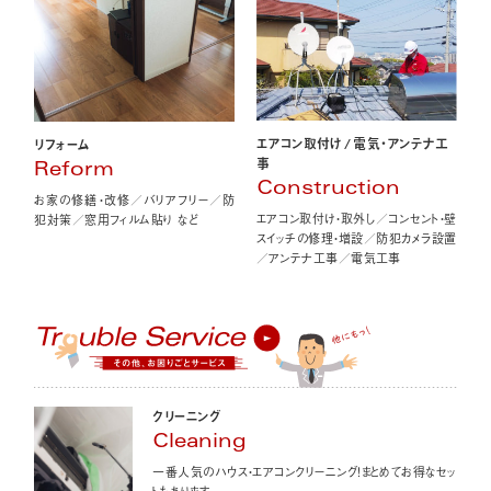
エアコン取付け
/
電気・アンテナ工
リフォーム
事
Reform
Construction
お家の修繕・改修／バリアフリー／防
エアコン取付け・取外し／コンセント・壁
犯対策／窓用フィルム貼り など
スイッチの修理・増設／防犯カメラ設置
／アンテナ工事／電気工事
クリーニング
Cleaning
一番人気のハウス・エアコンクリーニング！まとめてお得なセッ
トもあります。