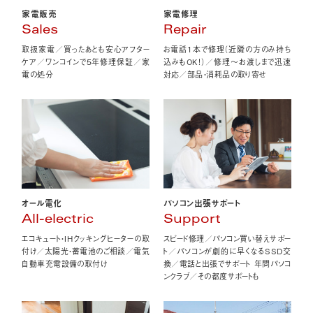
家電販売
家電修理
Sales
Repair
取扱家電／買ったあとも安心アフター
お電話1本で修理（近隣の方のみ持ち
ケア／ワンコインで5年修理保証／家
込みもOK！）／修理〜お渡しまで迅速
電の処分
対応／部品・消耗品の取り寄せ
オール電化
パソコン出張サポート
All-electric
Support
エコキュート・IHクッキングヒーターの取
スピード修理／パソコン買い替えサポー
付け／太陽光・蓄電池のご相談／電気
ト／パソコンが劇的に早くなるSSD交
自動車充電設備の取付け
換／電話と出張でサポート 年間パソコ
ンクラブ／その都度サポートも