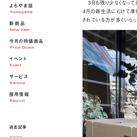
３月も残り少なくなって
よもやま話
４月の新生活にむけて準
Yomoyama
されている方が多くいらっ
新商品
New Item
今月の特価商品
Price Down
イベント
Event
サービス
Service
採用情報
家電販売
Recruit
家電修理
パソコンサポート
エアコン・電気・アンテナ工事
過去記事
リフォーム
オール電化