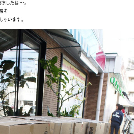
きましたね～。
備を
しゃいます。