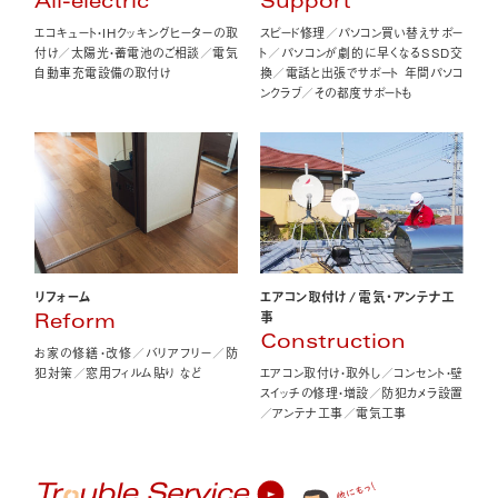
All-electric
Support
エコキュート・IHクッキングヒーターの取
スピード修理／パソコン買い替えサポー
付け／太陽光・蓄電池のご相談／電気
ト／パソコンが劇的に早くなるSSD交
自動車充電設備の取付け
換／電話と出張でサポート 年間パソコ
ンクラブ／その都度サポートも
エアコン取付け
/
電気・アンテナ工
リフォーム
事
Reform
Construction
お家の修繕・改修／バリアフリー／防
エアコン取付け・取外し／コンセント・壁
犯対策／窓用フィルム貼り など
スイッチの修理・増設／防犯カメラ設置
／アンテナ工事／電気工事