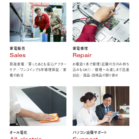
家電販売
家電修理
Sales
Repair
取扱家電／買ったあとも安心アフター
お電話1本で修理（近隣の方のみ持ち
ケア／ワンコインで5年修理保証／家
込みもOK！）／修理〜お渡しまで迅速
電の処分
対応／部品・消耗品の取り寄せ
オール電化
パソコン出張サポート