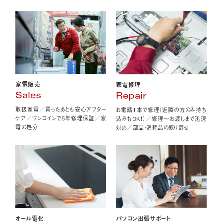
家電販売
家電修理
Sales
Repair
取扱家電／買ったあとも安心アフター
お電話1本で修理（近隣の方のみ持ち
ケア／ワンコインで5年修理保証／家
込みもOK！）／修理〜お渡しまで迅速
電の処分
対応／部品・消耗品の取り寄せ
オール電化
パソコン出張サポート