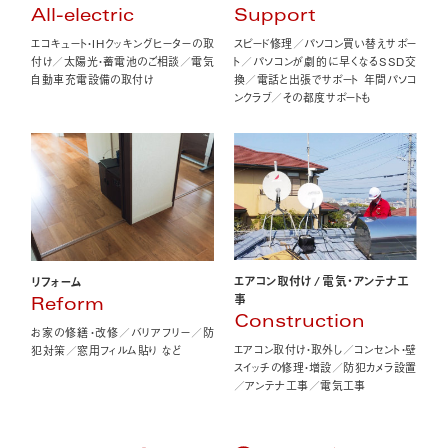
All-electric
Support
エコキュート・IHクッキングヒーターの取
スピード修理／パソコン買い替えサポー
付け／太陽光・蓄電池のご相談／電気
ト／パソコンが劇的に早くなるSSD交
自動車充電設備の取付け
換／電話と出張でサポート 年間パソコ
ンクラブ／その都度サポートも
エアコン取付け
/
電気・アンテナ工
リフォーム
事
Reform
Construction
お家の修繕・改修／バリアフリー／防
エアコン取付け・取外し／コンセント・壁
犯対策／窓用フィルム貼り など
スイッチの修理・増設／防犯カメラ設置
／アンテナ工事／電気工事