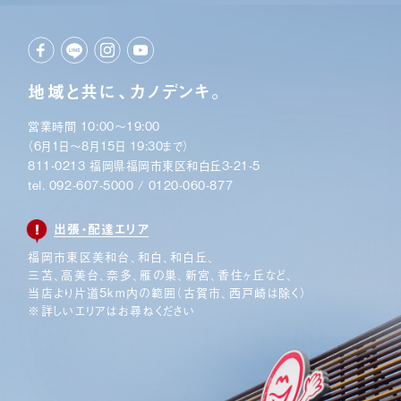
地域と共に、カノデンキ。
営業時間 10:00〜19:00
（6月1日〜8月15日 19:30まで）
811-0213 福岡県福岡市東区和白丘3-21-5
tel.
092-607-5000
/
0120-060-877
出張・配達エリア
福岡市東区美和台、和白、和白丘、
三苫、高美台、奈多、
雁の巣、新宮、香住ヶ丘など、
当店より片道5km内の範囲
（古賀市、西戸崎は除く）
※詳しいエリアはお尋ねください