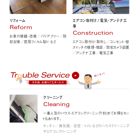
エアコン取付け
/
電気・アンテナ工
リフォーム
事
Reform
Construction
お家の修繕・改修／バリアフリー／防
エアコン取付け・取外し／コンセント・壁
犯対策／窓用フィルム貼り など
スイッチの修理・増設／防犯カメラ設置
／アンテナ工事／電気工事
クリーニング
Cleaning
一番人気のハウス・エアコンクリーニング！まとめてお得なセッ
トもあります。
キッチン／換気扇／浴室／トイレなどのハウスクリーニング
やエアコンクリーニング