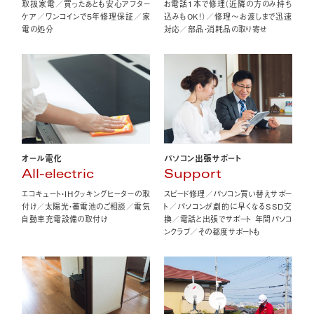
取扱家電／買ったあとも安心アフター
お電話1本で修理（近隣の方のみ持ち
ケア／ワンコインで5年修理保証／家
込みもOK！）／修理〜お渡しまで迅速
電の処分
対応／部品・消耗品の取り寄せ
オール電化
パソコン出張サポート
All-electric
Support
エコキュート・IHクッキングヒーターの取
スピード修理／パソコン買い替えサポー
付け／太陽光・蓄電池のご相談／電気
ト／パソコンが劇的に早くなるSSD交
自動車充電設備の取付け
換／電話と出張でサポート 年間パソコ
ンクラブ／その都度サポートも