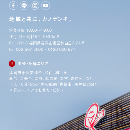
地域と共に、カノデンキ。
営業時間 10:00〜19:00
（6月1日〜8月15日 19:30まで）
811-0213 福岡県福岡市東区和白丘3-21-5
tel.
092-607-5000
/
0120-060-877
出張・配達エリア
福岡市東区美和台、和白、和白丘、
三苫、高美台、奈多、
雁の巣、新宮、香住ヶ丘など、
当店より片道5km内の範囲
（古賀市、西戸崎は除く）
※詳しいエリアはお尋ねください