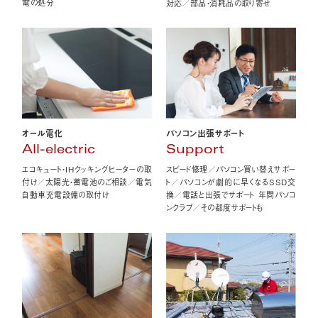
電の処分
対応／部品・消耗品の取り寄せ
オール電化
パソコン出張サポート
All-electric
Support
エコキュート・IHクッキングヒーターの取
スピード修理／パソコン買い替えサポー
付け／太陽光・蓄電池のご相談／電気
ト／パソコンが劇的に早くなるSSD交
自動車充電設備の取付け
換／電話と出張でサポート 年間パソコ
ンクラブ／その都度サポートも