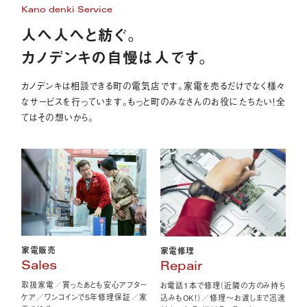
Kano denki Service
人へ人へと紡ぐ。
カノデンキの自慢は人です。
カノデンキは相談できる町の電気店です。家電を売るだけでなく様々
なサービスを行っています。もっと町のみなさんのお役にたちたい！全
てはその想いから。
家電販売
家電修理
Sales
Repair
取扱家電／買ったあとも安心アフター
お電話1本で修理（近隣の方のみ持ち
ケア／ワンコインで5年修理保証／家
込みもOK！）／修理〜お渡しまで迅速