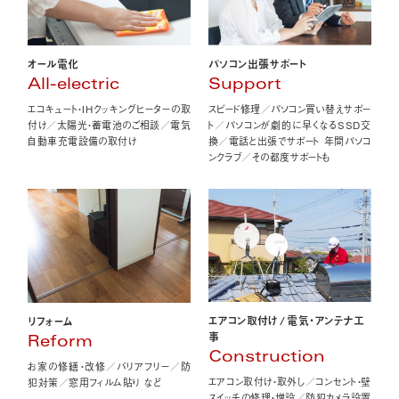
オール電化
パソコン出張サポート
All-electric
Support
エコキュート・IHクッキングヒーターの取
スピード修理／パソコン買い替えサポー
付け／太陽光・蓄電池のご相談／電気
ト／パソコンが劇的に早くなるSSD交
自動車充電設備の取付け
換／電話と出張でサポート 年間パソコ
ンクラブ／その都度サポートも
エアコン取付け
/
電気・アンテナ工
リフォーム
事
Reform
Construction
お家の修繕・改修／バリアフリー／防
エアコン取付け・取外し／コンセント・壁
犯対策／窓用フィルム貼り など
スイッチの修理・増設／防犯カメラ設置