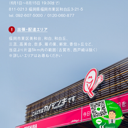
（6月1日〜8月15日 19:30まで）
811-0213 福岡県福岡市東区和白丘3-21-5
tel.
092-607-5000
/
0120-060-877
出張・配達エリア
福岡市東区美和台、和白、和白丘、
三苫、高美台、奈多、
雁の巣、新宮、香住ヶ丘など、
当店より片道5km内の範囲
（古賀市、西戸崎は除く）
※詳しいエリアはお尋ねください