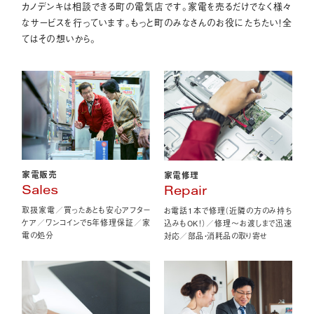
カノデンキは相談できる町の電気店です。家電を売るだけでなく様々
なサービスを行っています。もっと町のみなさんのお役にたちたい！全
てはその想いから。
家電販売
家電修理
Sales
Repair
取扱家電／買ったあとも安心アフター
お電話1本で修理（近隣の方のみ持ち
ケア／ワンコインで5年修理保証／家
込みもOK！）／修理〜お渡しまで迅速
電の処分
対応／部品・消耗品の取り寄せ