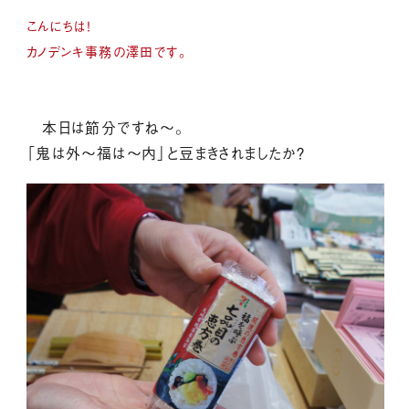
こんにちは！
カノデンキ事務の澤田です。
本日は節分ですね～。
「鬼は外～福は～内」と豆まきされましたか？