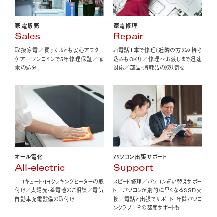
家電販売
家電修理
Sales
Repair
取扱家電／買ったあとも安心アフター
お電話1本で修理（近隣の方のみ持ち
ケア／ワンコインで5年修理保証／家
込みもOK！）／修理〜お渡しまで迅速
電の処分
対応／部品・消耗品の取り寄せ
オール電化
パソコン出張サポート
All-electric
Support
エコキュート・IHクッキングヒーターの取
スピード修理／パソコン買い替えサポー
付け／太陽光・蓄電池のご相談／電気
ト／パソコンが劇的に早くなるSSD交
自動車充電設備の取付け
換／電話と出張でサポート 年間パソコ
ンクラブ／その都度サポートも