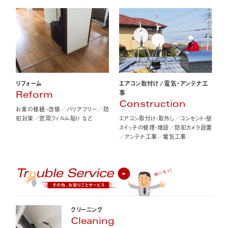
エアコン取付け
/
電気・アンテナ工
リフォーム
事
Reform
Construction
お家の修繕・改修／バリアフリー／防
エアコン取付け・取外し／コンセント・壁
犯対策／窓用フィルム貼り など
スイッチの修理・増設／防犯カメラ設置
／アンテナ工事／電気工事
クリーニング
Cleaning