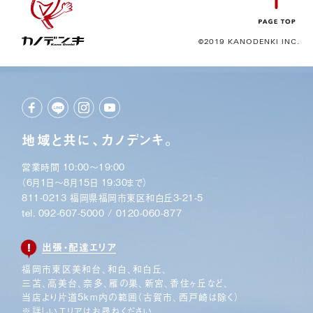
©2019 KANODENKI INC.
地域と共に、カノデンキ。
営業時間 10:00〜19:00
（6月1日〜8月15日 19:30まで）
811-0213 福岡県福岡市東区和白丘3-21-5
tel.
092-607-5000
/
0120-060-877
出張・配達エリア
福岡市東区美和台、和白、和白丘、
三苫、高美台、奈多、
雁の巣、新宮、香住ヶ丘など、
当店より片道5km内の範囲
（古賀市、西戸崎は除く）
※詳しいエリアはお尋ねください