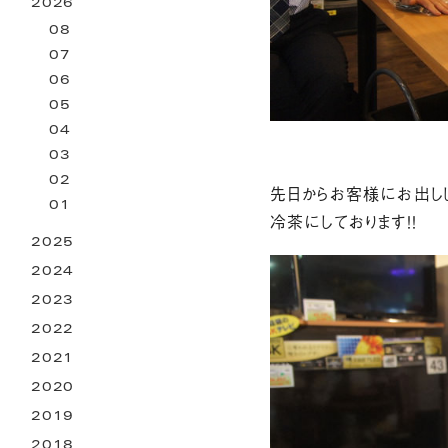
2026
お困りごとサービス
08
07
06
05
04
03
02
先日からお客様にお出し
01
冷茶にしております！！
2025
2024
2023
2022
2021
2020
2019
2018