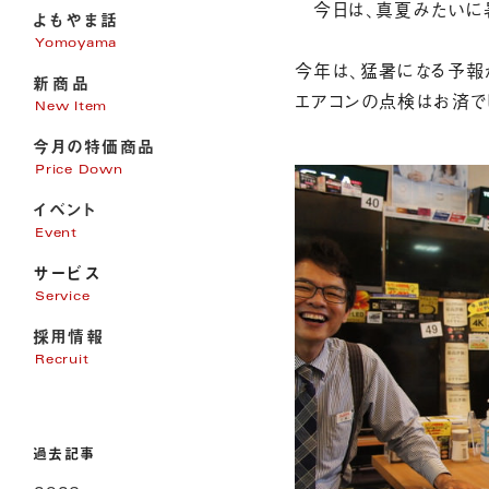
今日は、真夏みたいに暑
よもやま話
Yomoyama
今年は、猛暑になる予報が
新商品
エアコンの点検はお済でし
New Item
今月の特価商品
Price Down
イベント
Event
サービス
Service
採用情報
家電販売
Recruit
家電修理
パソコンサポート
エアコン・電気・アンテナ工事
過去記事
リフォーム
オール電化