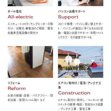
オール電化
パソコン出張サポート
All-electric
Support
エコキュート・IHクッキングヒーターの取
スピード修理／パソコン買い替えサポー
付け／太陽光・蓄電池のご相談／電気
ト／パソコンが劇的に早くなるSSD交
自動車充電設備の取付け
換／電話と出張でサポート 年間パソコ
ンクラブ／その都度サポートも
エアコン取付け
/
電気・アンテナ工
リフォーム
事
Reform
Construction
お家の修繕・改修／バリアフリー／防
エアコン取付け・取外し／コンセント・壁
犯対策／窓用フィルム貼り など
スイッチの修理・増設／防犯カメラ設置
／アンテナ工事／電気工事