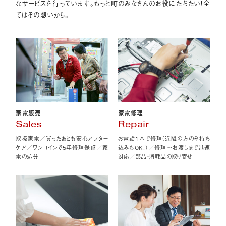
なサービスを行っています。もっと町のみなさんのお役にたちたい！全
てはその想いから。
家電販売
家電修理
Sales
Repair
取扱家電／買ったあとも安心アフター
お電話1本で修理（近隣の方のみ持ち
ケア／ワンコインで5年修理保証／家
込みもOK！）／修理〜お渡しまで迅速
電の処分
対応／部品・消耗品の取り寄せ