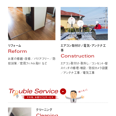
エアコン取付け
/
電気・アンテナ工
リフォーム
事
Reform
Construction
お家の修繕・改修／バリアフリー／防
エアコン取付け・取外し／コンセント・壁
犯対策／窓用フィルム貼り など
スイッチの修理・増設／防犯カメラ設置
／アンテナ工事／電気工事
クリーニング