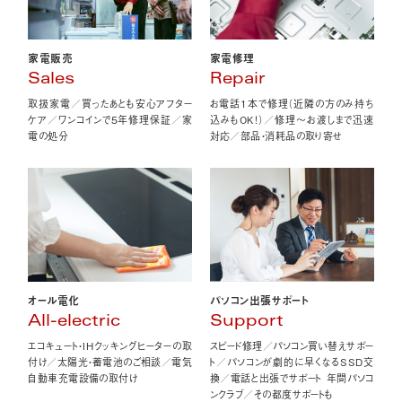
家電販売
家電修理
Sales
Repair
取扱家電／買ったあとも安心アフター
お電話1本で修理（近隣の方のみ持ち
ケア／ワンコインで5年修理保証／家
込みもOK！）／修理〜お渡しまで迅速
電の処分
対応／部品・消耗品の取り寄せ
オール電化
パソコン出張サポート
All-electric
Support
エコキュート・IHクッキングヒーターの取
スピード修理／パソコン買い替えサポー
付け／太陽光・蓄電池のご相談／電気
ト／パソコンが劇的に早くなるSSD交
自動車充電設備の取付け
換／電話と出張でサポート 年間パソコ
ンクラブ／その都度サポートも