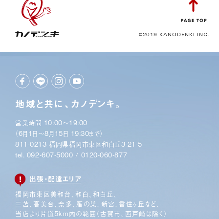
©2019 KANODENKI INC.
地域と共に、カノデンキ。
営業時間 10:00〜19:00
（6月1日〜8月15日 19:30まで）
811-0213 福岡県福岡市東区和白丘3-21-5
tel.
092-607-5000
/
0120-060-877
出張・配達エリア
福岡市東区美和台、和白、和白丘、
三苫、高美台、奈多、
雁の巣、新宮、香住ヶ丘など、
当店より片道5km内の範囲
（古賀市、西戸崎は除く）