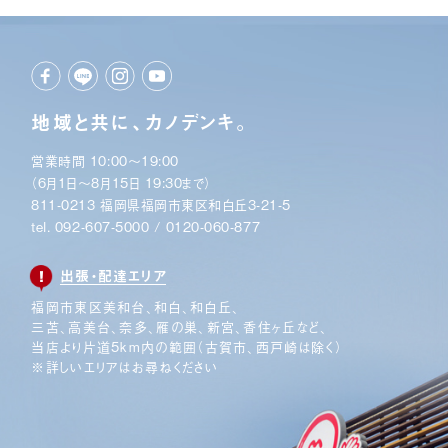
地域と共に、カノデンキ。
営業時間 10:00〜19:00
（6月1日〜8月15日 19:30まで）
811-0213 福岡県福岡市東区和白丘3-21-5
tel.
092-607-5000
/
0120-060-877
出張・配達エリア
福岡市東区美和台、和白、和白丘、
三苫、高美台、奈多、
雁の巣、新宮、香住ヶ丘など、
当店より片道5km内の範囲
（古賀市、西戸崎は除く）
※詳しいエリアはお尋ねください