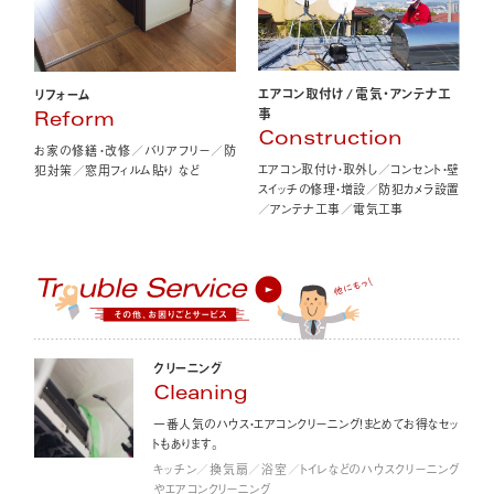
エアコン取付け
/
電気・アンテナ工
リフォーム
事
Reform
Construction
お家の修繕・改修／バリアフリー／防
エアコン取付け・取外し／コンセント・壁
犯対策／窓用フィルム貼り など
スイッチの修理・増設／防犯カメラ設置
／アンテナ工事／電気工事
クリーニング
Cleaning
一番人気のハウス・エアコンクリーニング！まとめてお得なセッ
トもあります。
キッチン／換気扇／浴室／トイレなどのハウスクリーニング
やエアコンクリーニング