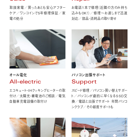
取扱家電／買ったあとも安心アフター
お電話1本で修理（近隣の方のみ持ち
ケア／ワンコインで5年修理保証／家
込みもOK！）／修理〜お渡しまで迅速
電の処分
対応／部品・消耗品の取り寄せ
オール電化
パソコン出張サポート
All-electric
Support
エコキュート・IHクッキングヒーターの取
スピード修理／パソコン買い替えサポー
付け／太陽光・蓄電池のご相談／電気
ト／パソコンが劇的に早くなるSSD交
自動車充電設備の取付け
換／電話と出張でサポート 年間パソコ
ンクラブ／その都度サポートも