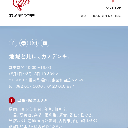
©2019 KANODENKI INC.
地域と共に、カノデンキ。
営業時間 10:00〜19:00
（6月1日〜8月15日 19:30まで）
811-0213 福岡県福岡市東区和白丘3-21-5
tel.
092-607-5000
/
0120-060-877
出張・配達エリア
福岡市東区美和台、和白、和白丘、
三苫、高美台、奈多、
雁の巣、新宮、香住ヶ丘など、
当店より片道5km内の範囲
（古賀市、西戸崎は除く）
※詳しいエリアはお尋ねください