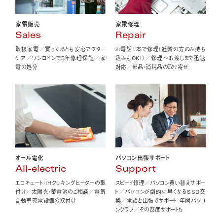
家電販売
家電修理
Sales
Repair
取扱家電／買ったあとも安心アフター
お電話1本で修理（近隣の方のみ持ち
ケア／ワンコインで5年修理保証／家
込みもOK！）／修理〜お渡しまで迅速
電の処分
対応／部品・消耗品の取り寄せ
オール電化
パソコン出張サポート
All-electric
Support
エコキュート・IHクッキングヒーターの取
スピード修理／パソコン買い替えサポー
付け／太陽光・蓄電池のご相談／電気
ト／パソコンが劇的に早くなるSSD交
自動車充電設備の取付け
換／電話と出張でサポート 年間パソコ
ンクラブ／その都度サポートも