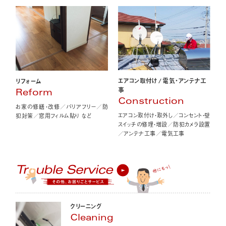
エアコン取付け
/
電気・アンテナ工
リフォーム
事
Reform
Construction
お家の修繕・改修／バリアフリー／防
エアコン取付け・取外し／コンセント・壁
犯対策／窓用フィルム貼り など
スイッチの修理・増設／防犯カメラ設置
／アンテナ工事／電気工事
クリーニング
Cleaning