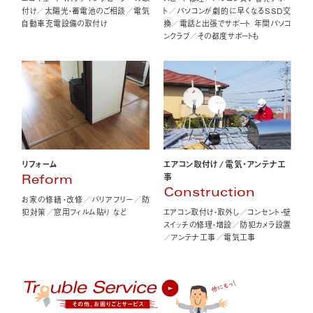
付け／太陽光・蓄電池のご相談／電気
ト／パソコンが劇的に早くなるSSD交
自動車充電設備の取付け
換／電話と出張でサポート 年間パソコ
ンクラブ／その都度サポートも
エアコン取付け
/
電気・アンテナ工
リフォーム
事
Reform
Construction
お家の修繕・改修／バリアフリー／防
エアコン取付け・取外し／コンセント・壁
犯対策／窓用フィルム貼り など
スイッチの修理・増設／防犯カメラ設置
／アンテナ工事／電気工事