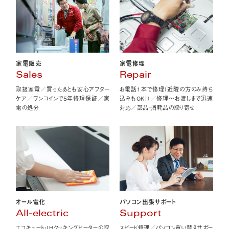
家電販売
家電修理
Sales
Repair
取扱家電／買ったあとも安心アフター
お電話1本で修理（近隣の方のみ持ち
ケア／ワンコインで5年修理保証／家
込みもOK！）／修理〜お渡しまで迅速
電の処分
対応／部品・消耗品の取り寄せ
オール電化
パソコン出張サポート
All-electric
Support
エコキュート・IHクッキングヒーターの取
スピード修理／パソコン買い替えサポー