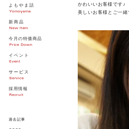
かわいいお客様です♪
よもやま話
美しいお客様とご一緒
Yomoyama
新商品
New Item
今月の特価商品
Price Down
イベント
Event
サービス
Service
採用情報
家電販売
Recruit
家電修理
パソコンサポート
エアコン・電気・アンテナ工事
過去記事
リフォーム
オール電化