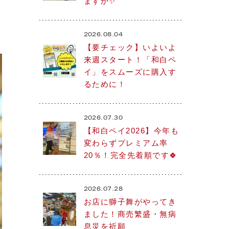
ますか✨
2026.08.04
【要チェック】いよいよ
来週スタート！「和白ペ
イ」をスムーズに購入す
るために！
2026.07.30
【和白ペイ2026】今年も
変わらずプレミアム率
20％！完全先着順です🍀
2026.07.28
お店に獅子舞がやってき
ました！商売繁盛・無病
息災を祈願