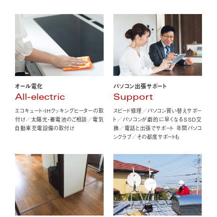
オール電化
パソコン出張サポート
All-electric
Support
エコキュート・IHクッキングヒーターの取
スピード修理／パソコン買い替えサポー
付け／太陽光・蓄電池のご相談／電気
ト／パソコンが劇的に早くなるSSD交
自動車充電設備の取付け
換／電話と出張でサポート 年間パソコ
ンクラブ／その都度サポートも