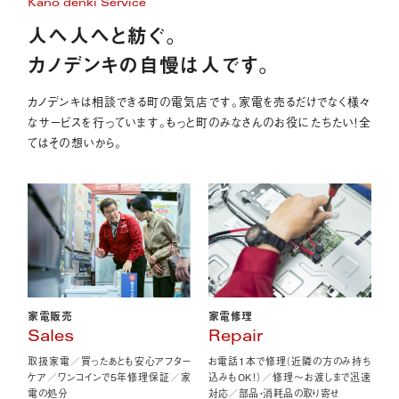
Kano denki Service
人へ人へと紡ぐ。
カノデンキの自慢は人です。
カノデンキは相談できる町の電気店です。家電を売るだけでなく様々
なサービスを行っています。もっと町のみなさんのお役にたちたい！全
てはその想いから。
家電販売
家電修理
Sales
Repair
取扱家電／買ったあとも安心アフター
お電話1本で修理（近隣の方のみ持ち
ケア／ワンコインで5年修理保証／家
込みもOK！）／修理〜お渡しまで迅速
電の処分
対応／部品・消耗品の取り寄せ