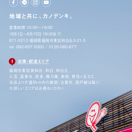
地域と共に、カノデンキ。
営業時間 10:00〜19:00
（6月1日〜8月15日 19:30まで）
811-0213 福岡県福岡市東区和白丘3-21-5
tel.
092-607-5000
/
0120-060-877
出張・配達エリア
福岡市東区美和台、和白、和白丘、
三苫、高美台、奈多、
雁の巣、新宮、香住ヶ丘など、
当店より片道5km内の範囲
（古賀市、西戸崎は除く）
※詳しいエリアはお尋ねください