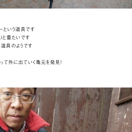
ーという道具です
りと重たいです
る道具のようです
って外に出ていく亀元を発見！