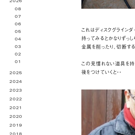
2026
お困りごとサービス
08
07
06
これはディスクグラインダ
05
持ってみるとかなりずっし
04
金属を削ったり、切断す
03
02
この見慣れない道具を持
01
後をつけていくと・・
2025
2024
2023
2022
2021
2020
2019
2018