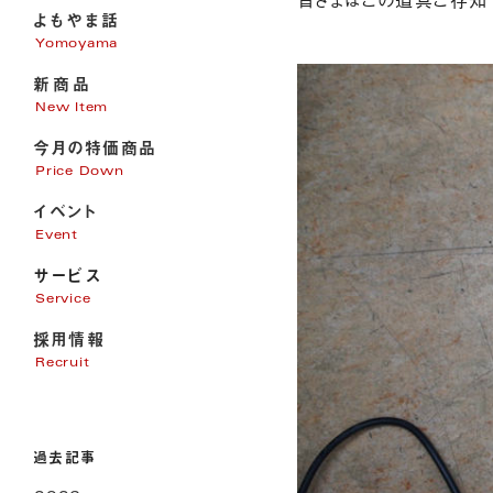
よもやま話
Yomoyama
新商品
New Item
今月の特価商品
Price Down
イベント
Event
サービス
Service
採用情報
家電販売
Recruit
家電修理
パソコンサポート
エアコン・電気・アンテナ工事
過去記事
リフォーム
オール電化