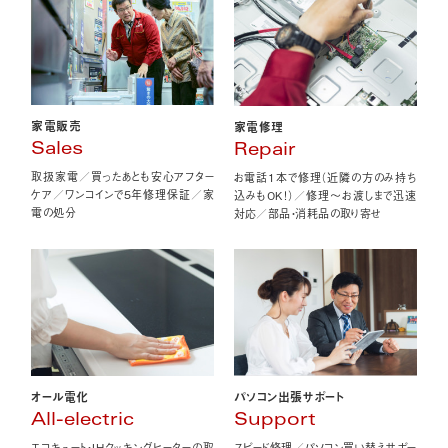
家電販売
家電修理
Sales
Repair
取扱家電／買ったあとも安心アフター
お電話1本で修理（近隣の方のみ持ち
ケア／ワンコインで5年修理保証／家
込みもOK！）／修理〜お渡しまで迅速
電の処分
対応／部品・消耗品の取り寄せ
オール電化
パソコン出張サポート
All-electric
Support
エコキュート・IHクッキングヒーターの取
スピード修理／パソコン買い替えサポー