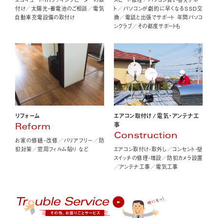
付け／太陽光・蓄電池のご相談／電気
ト／パソコンが劇的に早くなるSSD交
自動車充電設備の取付け
換／電話と出張でサポート 年間パソコ
ンクラブ／その都度サポートも
エアコン取付け
/
電気・アンテナ工
リフォーム
事
Reform
Construction
お家の修繕・改修／バリアフリー／防
エアコン取付け・取外し／コンセント・壁
犯対策／窓用フィルム貼り など
スイッチの修理・増設／防犯カメラ設置
／アンテナ工事／電気工事