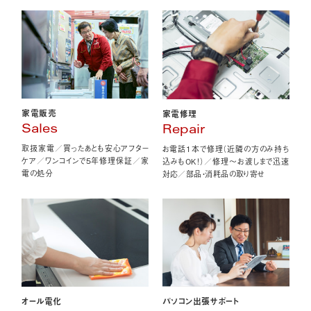
家電販売
家電修理
Sales
Repair
取扱家電／買ったあとも安心アフター
お電話1本で修理（近隣の方のみ持ち
ケア／ワンコインで5年修理保証／家
込みもOK！）／修理〜お渡しまで迅速
電の処分
対応／部品・消耗品の取り寄せ
オール電化
パソコン出張サポート