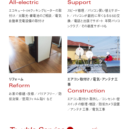
All-electric
Support
エコキュート・IHクッキングヒーターの取
スピード修理／パソコン買い替えサポー
付け／太陽光・蓄電池のご相談／電気
ト／パソコンが劇的に早くなるSSD交
自動車充電設備の取付け
換／電話と出張でサポート 年間パソコ
ンクラブ／その都度サポートも
エアコン取付け
/
電気・アンテナ工
リフォーム
事
Reform
Construction
お家の修繕・改修／バリアフリー／防
エアコン取付け・取外し／コンセント・壁
犯対策／窓用フィルム貼り など
スイッチの修理・増設／防犯カメラ設置
／アンテナ工事／電気工事