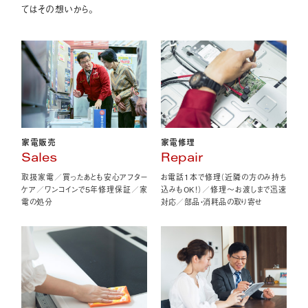
てはその想いから。
家電販売
家電修理
Sales
Repair
取扱家電／買ったあとも安心アフター
お電話1本で修理（近隣の方のみ持ち
ケア／ワンコインで5年修理保証／家
込みもOK！）／修理〜お渡しまで迅速
電の処分
対応／部品・消耗品の取り寄せ