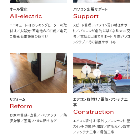
オール電化
パソコン出張サポート
All-electric
Support
エコキュート・IHクッキングヒーターの取
スピード修理／パソコン買い替えサポー
付け／太陽光・蓄電池のご相談／電気
ト／パソコンが劇的に早くなるSSD交
自動車充電設備の取付け
換／電話と出張でサポート 年間パソコ
ンクラブ／その都度サポートも
エアコン取付け
/
電気・アンテナ工
リフォーム
事
Reform
Construction
お家の修繕・改修／バリアフリー／防
エアコン取付け・取外し／コンセント・壁
犯対策／窓用フィルム貼り など
スイッチの修理・増設／防犯カメラ設置
／アンテナ工事／電気工事