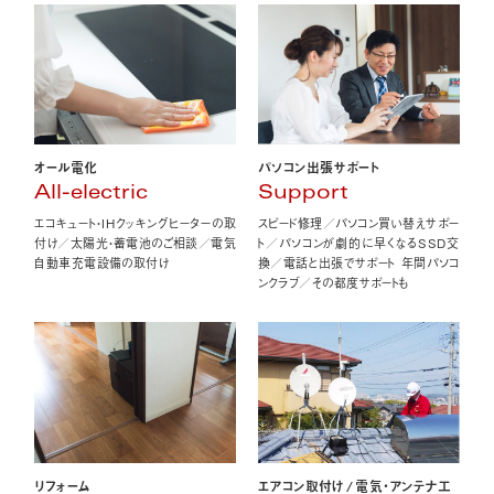
オール電化
パソコン出張サポート
All-electric
Support
エコキュート・IHクッキングヒーターの取
スピード修理／パソコン買い替えサポー
付け／太陽光・蓄電池のご相談／電気
ト／パソコンが劇的に早くなるSSD交
自動車充電設備の取付け
換／電話と出張でサポート 年間パソコ
ンクラブ／その都度サポートも
エアコン取付け
/
電気・アンテナ工
リフォーム