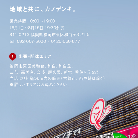
地域と共に、カノデンキ。
営業時間 10:00〜19:00
（6月1日〜8月15日 19:30まで）
811-0213 福岡県福岡市東区和白丘3-21-5
tel.
092-607-5000
/
0120-060-877
出張・配達エリア
福岡市東区美和台、和白、和白丘、
三苫、高美台、奈多、
雁の巣、新宮、香住ヶ丘など、
当店より片道5km内の範囲
（古賀市、西戸崎は除く）
※詳しいエリアはお尋ねください