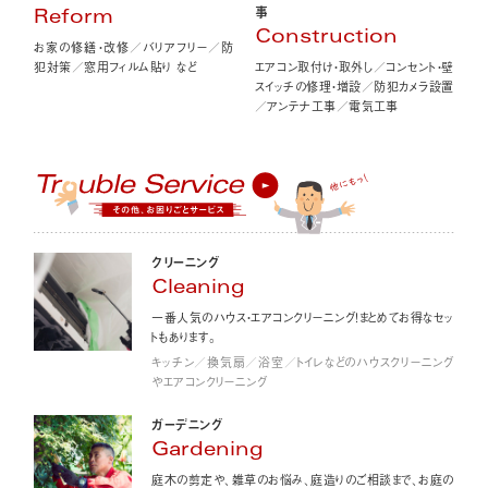
事
Reform
Construction
お家の修繕・改修／バリアフリー／防
エアコン取付け・取外し／コンセント・壁
犯対策／窓用フィルム貼り など
スイッチの修理・増設／防犯カメラ設置
／アンテナ工事／電気工事
クリーニング
Cleaning
一番人気のハウス・エアコンクリーニング！まとめてお得なセッ
トもあります。
キッチン／換気扇／浴室／トイレなどのハウスクリーニング
やエアコンクリーニング
ガーデニング
Gardening
庭木の剪定や、雑草のお悩み、庭造りのご相談まで、お庭の