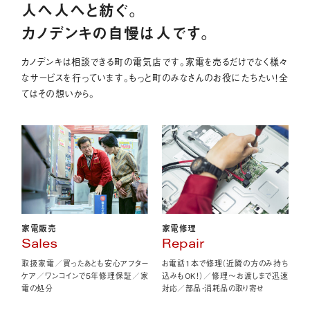
人へ人へと紡ぐ。
カノデンキの自慢は人です。
カノデンキは相談できる町の電気店です。家電を売るだけでなく様々
なサービスを行っています。もっと町のみなさんのお役にたちたい！全
てはその想いから。
家電販売
家電修理
Sales
Repair
取扱家電／買ったあとも安心アフター
お電話1本で修理（近隣の方のみ持ち
ケア／ワンコインで5年修理保証／家
込みもOK！）／修理〜お渡しまで迅速
電の処分
対応／部品・消耗品の取り寄せ