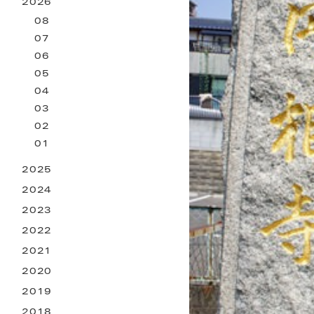
2026
お困りごとサービス
08
07
06
05
04
03
02
01
2025
2024
2023
2022
2021
2020
2019
2018