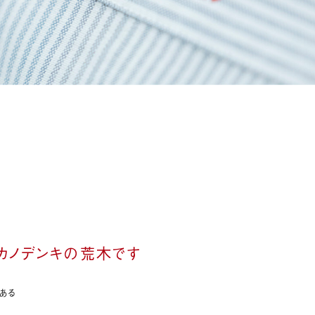
す
、カノデンキの荒木です
ある