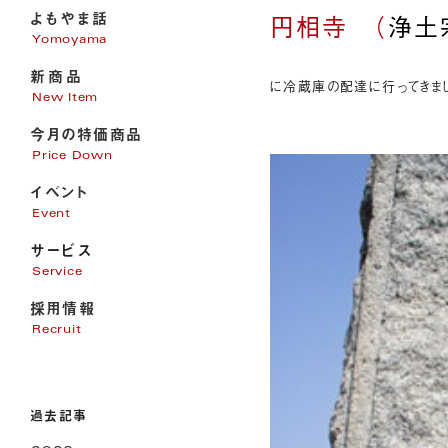
よもやま話
円相寺 （
浄土
Yomoyama
新商品
に冷蔵庫の配達に行ってきま
New Item
今月の特価商品
Price Down
イベント
Event
サービス
Service
採用情報
家電販売
Recruit
家電修理
パソコンサポート
エアコン・電気・アンテナ工事
過去記事
リフォーム
オール電化