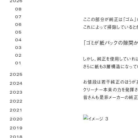
2026
お困りごとサービス
08
07
ここの部分が純正は「ゴム」
06
これによって掃除している
05
04
「ゴミが紙パックの隙間
03
02
しかし、純正を使用していれ
01
さらに紙も３層構造になって
2025
お値段は若干純正のほうが
2024
クリーナー本来の力を発揮
2023
皆さんも是非メーカーの純
2022
2021
2020
2019
2018