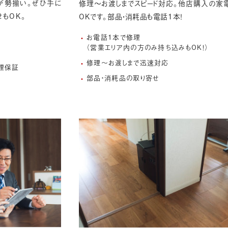
が勢揃い。
ぜひ手に
修理〜お渡しまでスピード対応。他店購入の家
せもOK。
OKです。部品・消耗品も電話1本！
お電話1本で修理
（営業エリア内の方のみ持ち込みもOK！）
ア
修理〜お渡しまで迅速対応
修理保証
部品・消耗品の取り寄せ