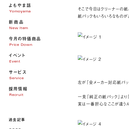
よもやま話
そこで今日はクリーナーの紙
Yomoyama
紙パックもいろいろなものが
新商品
New Item
今月の特価商品
Price Down
イベント
Event
サービス
Service
左が「全メーカー対応紙パッ
採用情報
家電販売
一見「純正の紙パック」より
Recruit
家電修理
実は一番肝心なここが違う
パソコンサポート
エアコン・電気・アンテナ工事
過去記事
リフォーム
オール電化