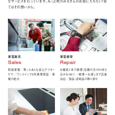
なサービスを行っています。もっと町のみなさんのお役にたちたい！全
てはその想いから。
家電販売
家電修理
Sales
Repair
取扱家電／買ったあとも安心アフター
お電話1本で修理（近隣の方のみ持ち
ケア／ワンコインで5年修理保証／家
込みもOK！）／修理〜お渡しまで迅速
電の処分
対応／部品・消耗品の取り寄せ