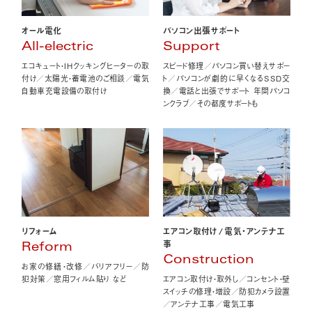
オール電化
パソコン出張サポート
All-electric
Support
エコキュート・IHクッキングヒーターの取
スピード修理／パソコン買い替えサポー
付け／太陽光・蓄電池のご相談／電気
ト／パソコンが劇的に早くなるSSD交
自動車充電設備の取付け
換／電話と出張でサポート 年間パソコ
ンクラブ／その都度サポートも
エアコン取付け
/
電気・アンテナ工
リフォーム
事
Reform
Construction
お家の修繕・改修／バリアフリー／防
エアコン取付け・取外し／コンセント・壁
犯対策／窓用フィルム貼り など
スイッチの修理・増設／防犯カメラ設置
／アンテナ工事／電気工事