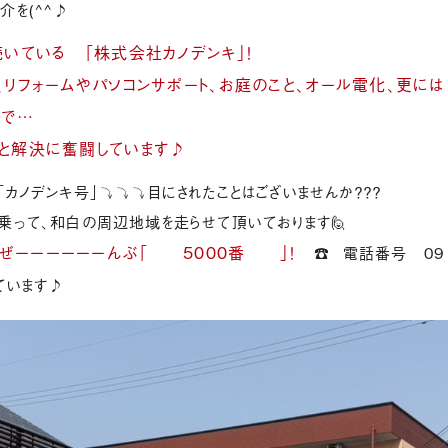
介を(^^♪
続いている 「株式会社カノデンキ」！
、リフォームやパソコンサポート、お庭のこと、オール電化、更には
まで…
と解決に奮闘しています♪
カノデンキ号」⤵⤵⤵目にされたことはございませんか？？？
に乗って、和白の周辺地域を走らせて頂いております🙋
ぜーーーーーーんぶ「 5000番 」！
☎ 電話番号 09
ています♪