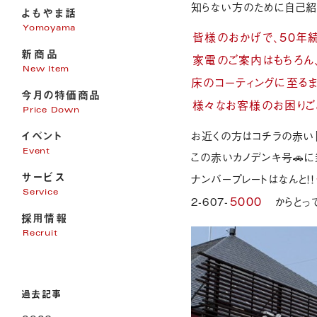
知らない方のために自己紹
よもやま話
Yomoyama
皆様のおかげで、50年
新商品
家電のご案内はもちろん
New Item
床のコーティングに至る
今月の特価商品
様々なお客様のお困りご
Price Down
イベント
お近くの方はコチラの赤い「
Event
この赤いカノデンキ号🚗
サービス
ナンバープレートはなんと！！
Service
5000
2-607-
からとっ
採用情報
家電販売
Recruit
家電修理
パソコンサポート
エアコン・電気・アンテナ工事
過去記事
リフォーム
オール電化