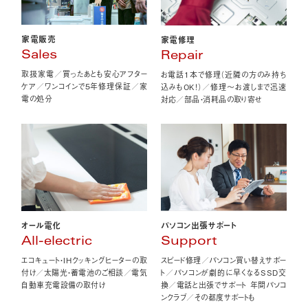
家電販売
家電修理
Sales
Repair
取扱家電／買ったあとも安心アフター
お電話1本で修理（近隣の方のみ持ち
ケア／ワンコインで5年修理保証／家
込みもOK！）／修理〜お渡しまで迅速
電の処分
対応／部品・消耗品の取り寄せ
オール電化
パソコン出張サポート
All-electric
Support
エコキュート・IHクッキングヒーターの取
スピード修理／パソコン買い替えサポー
付け／太陽光・蓄電池のご相談／電気
ト／パソコンが劇的に早くなるSSD交
自動車充電設備の取付け
換／電話と出張でサポート 年間パソコ
ンクラブ／その都度サポートも