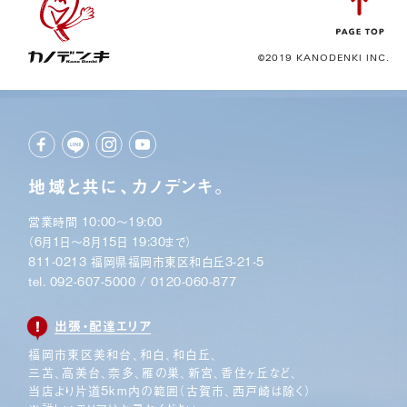
©2019 KANODENKI INC.
地域と共に、カノデンキ。
営業時間 10:00〜19:00
（6月1日〜8月15日 19:30まで）
811-0213 福岡県福岡市東区和白丘3-21-5
tel.
092-607-5000
/
0120-060-877
出張・配達エリア
福岡市東区美和台、和白、和白丘、
三苫、高美台、奈多、
雁の巣、新宮、香住ヶ丘など、
当店より片道5km内の範囲
（古賀市、西戸崎は除く）