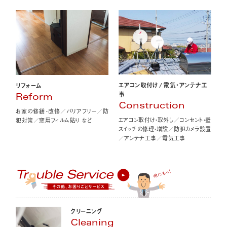
エアコン取付け
/
電気・アンテナ工
リフォーム
事
Reform
Construction
お家の修繕・改修／バリアフリー／防
エアコン取付け・取外し／コンセント・壁
犯対策／窓用フィルム貼り など
スイッチの修理・増設／防犯カメラ設置
／アンテナ工事／電気工事
クリーニング
Cleaning