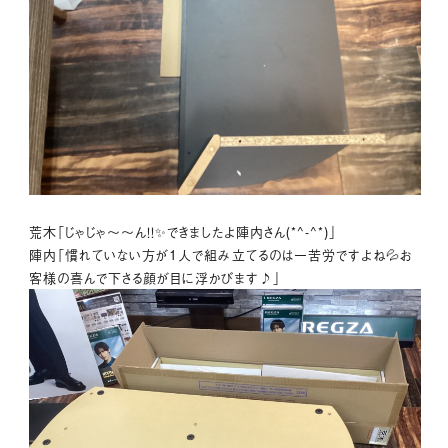
荒木「じゃじゃ～～ん！！✨できましたよ陣内さん(*^-^*)」
陣内「慣れていない方が1人で組み立てるのは一苦労ですよね💦お
客様の喜んで下さる顔が目に浮かびます♪」