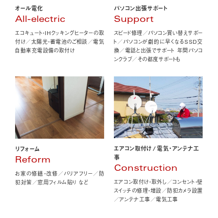
オール電化
パソコン出張サポート
All-electric
Support
エコキュート・IHクッキングヒーターの取
スピード修理／パソコン買い替えサポー
付け／太陽光・蓄電池のご相談／電気
ト／パソコンが劇的に早くなるSSD交
自動車充電設備の取付け
換／電話と出張でサポート 年間パソコ
ンクラブ／その都度サポートも
エアコン取付け
/
電気・アンテナ工
リフォーム
事
Reform
Construction
お家の修繕・改修／バリアフリー／防
エアコン取付け・取外し／コンセント・壁
犯対策／窓用フィルム貼り など
スイッチの修理・増設／防犯カメラ設置
／アンテナ工事／電気工事