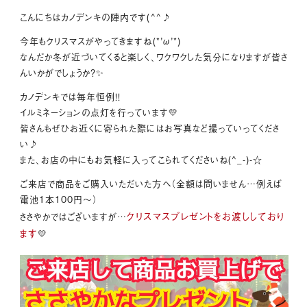
こんにちはカノデンキの陣内です(^^♪
今年もクリスマスがやってきますね(*’ω’*)
なんだか冬が近づいてくると楽しく、ワクワクした気分になりますが皆さ
んいかがでしょうか？✨
カノデンキでは毎年恒例！！
イルミネーションの点灯を行っています💛
皆さんもぜひお近くに寄られた際にはお写真など撮っていってくださ
い♪
また、お店の中にもお気軽に入ってこられてくださいね(^_-)-☆
ご来店で商品をご購入いただいた方へ（金額は問いません…例えば
電池1本100円～）
クリスマスプレゼントをお渡ししており
ささやかではございますが…
ます
💛