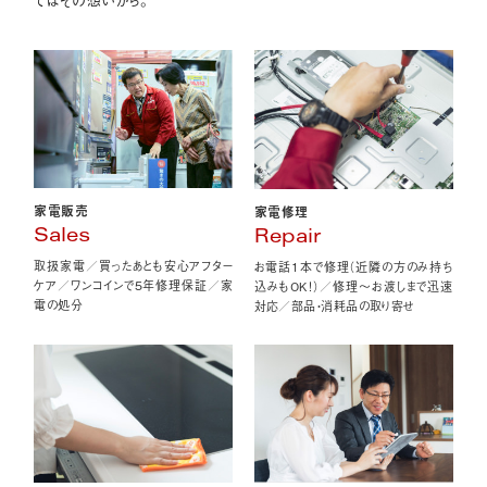
家電販売
家電修理
Sales
Repair
取扱家電／買ったあとも安心アフター
お電話1本で修理（近隣の方のみ持ち
ケア／ワンコインで5年修理保証／家
込みもOK！）／修理〜お渡しまで迅速
電の処分
対応／部品・消耗品の取り寄せ