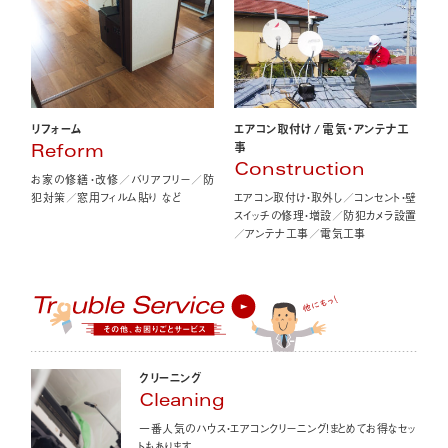
エアコン取付け
/
電気・アンテナ工
リフォーム
事
Reform
Construction
お家の修繕・改修／バリアフリー／防
エアコン取付け・取外し／コンセント・壁
犯対策／窓用フィルム貼り など
スイッチの修理・増設／防犯カメラ設置
／アンテナ工事／電気工事
クリーニング
Cleaning
一番人気のハウス・エアコンクリーニング！まとめてお得なセッ
トもあります。