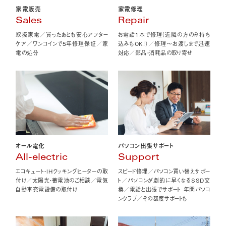
家電販売
家電修理
Sales
Repair
取扱家電／買ったあとも安心アフター
お電話1本で修理（近隣の方のみ持ち
ケア／ワンコインで5年修理保証／家
込みもOK！）／修理〜お渡しまで迅速
電の処分
対応／部品・消耗品の取り寄せ
オール電化
パソコン出張サポート
All-electric
Support
エコキュート・IHクッキングヒーターの取
スピード修理／パソコン買い替えサポー
付け／太陽光・蓄電池のご相談／電気
ト／パソコンが劇的に早くなるSSD交
自動車充電設備の取付け
換／電話と出張でサポート 年間パソコ
ンクラブ／その都度サポートも