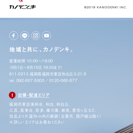
©2019 KANODENKI INC.
地域と共に、カノデンキ。
営業時間 10:00〜19:00
（6月1日〜8月15日 19:30まで）
811-0213 福岡県福岡市東区和白丘3-21-5
tel.
092-607-5000
/
0120-060-877
出張・配達エリア
福岡市東区美和台、和白、和白丘、
三苫、高美台、奈多、
雁の巣、新宮、香住ヶ丘など、
当店より片道5km内の範囲
（古賀市、西戸崎は除く）
※詳しいエリアはお尋ねください