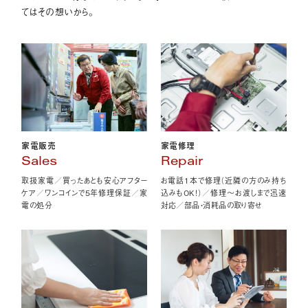
てはその想いから。
家電販売
家電修理
Sales
Repair
取扱家電／買ったあとも安心アフター
お電話1本で修理（近隣の方のみ持ち
ケア／ワンコインで5年修理保証／家
込みもOK！）／修理〜お渡しまで迅速
電の処分
対応／部品・消耗品の取り寄せ