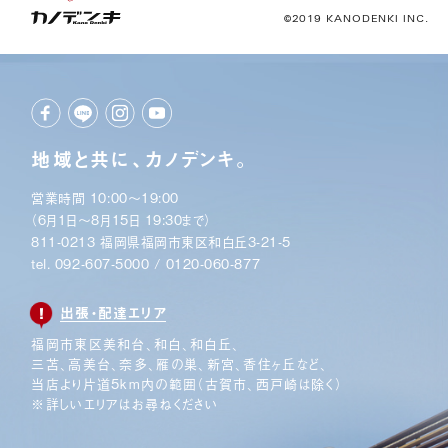
©2019 KANODENKI INC.
地域と共に、カノデンキ。
営業時間 10:00〜19:00
（6月1日〜8月15日 19:30まで）
811-0213 福岡県福岡市東区和白丘3-21-5
tel.
092-607-5000
/
0120-060-877
出張・配達エリア
福岡市東区美和台、和白、和白丘、
三苫、高美台、奈多、
雁の巣、新宮、香住ヶ丘など、
当店より片道5km内の範囲
（古賀市、西戸崎は除く）
※詳しいエリアはお尋ねください