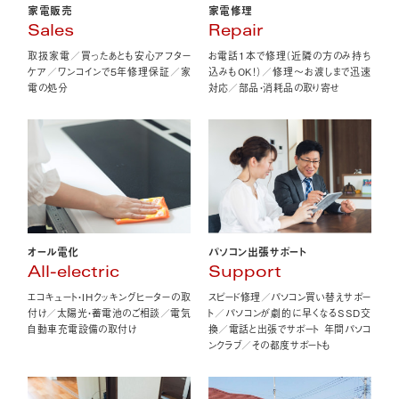
家電販売
家電修理
Sales
Repair
取扱家電／買ったあとも安心アフター
お電話1本で修理（近隣の方のみ持ち
ケア／ワンコインで5年修理保証／家
込みもOK！）／修理〜お渡しまで迅速
電の処分
対応／部品・消耗品の取り寄せ
オール電化
パソコン出張サポート
All-electric
Support
エコキュート・IHクッキングヒーターの取
スピード修理／パソコン買い替えサポー
付け／太陽光・蓄電池のご相談／電気
ト／パソコンが劇的に早くなるSSD交
自動車充電設備の取付け
換／電話と出張でサポート 年間パソコ
ンクラブ／その都度サポートも