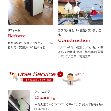
エアコン取付け
/
電気・アンテナ工
リフォーム
事
Reform
Construction
お家の修繕・改修／バリアフリー／防
エアコン取付け・取外し／コンセント・壁
犯対策／窓用フィルム貼り など
スイッチの修理・増設／防犯カメラ設置
／アンテナ工事／電気工事
クリーニング
Cleaning
一番人気のハウス・エアコンクリーニング！まとめてお得なセッ
トもあります。