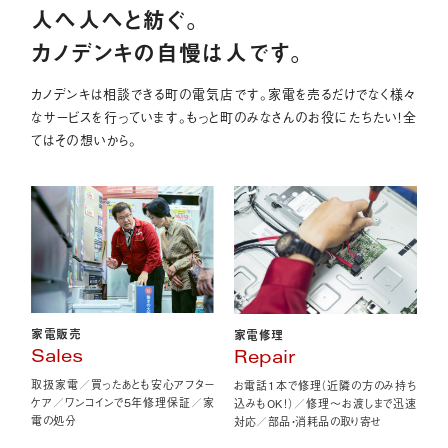
人へ人へと紡ぐ。
カノデンキの自慢は人です。
カノデンキは相談できる町の電気店です。家電を売るだけでなく様々
なサービスを行っています。もっと町のみなさんのお役にたちたい！全
てはその想いから。
家電販売
家電修理
Sales
Repair
取扱家電／買ったあとも安心アフター
お電話1本で修理（近隣の方のみ持ち
ケア／ワンコインで5年修理保証／家
込みもOK！）／修理〜お渡しまで迅速
電の処分
対応／部品・消耗品の取り寄せ