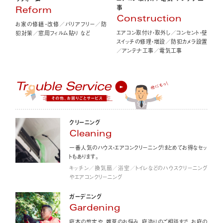
事
Reform
Construction
お家の修繕・改修／バリアフリー／防
エアコン取付け・取外し／コンセント・壁
犯対策／窓用フィルム貼り など
スイッチの修理・増設／防犯カメラ設置
／アンテナ工事／電気工事
クリーニング
Cleaning
一番人気のハウス・エアコンクリーニング！まとめてお得なセッ
トもあります。
キッチン／換気扇／浴室／トイレなどのハウスクリーニング
やエアコンクリーニング
ガーデニング
Gardening
庭木の剪定や、雑草のお悩み、庭造りのご相談まで、お庭の