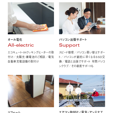
オール電化
パソコン出張サポート
All-electric
Support
エコキュート・IHクッキングヒーターの取
スピード修理／パソコン買い替えサポー
付け／太陽光・蓄電池のご相談／電気
ト／パソコンが劇的に早くなるSSD交
自動車充電設備の取付け
換／電話と出張でサポート 年間パソコ
ンクラブ／その都度サポートも
エアコン取付け
/
電気・アンテナ工
リフォーム