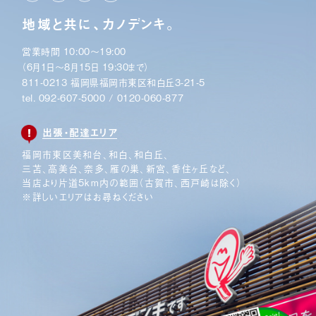
地域と共に、カノデンキ。
営業時間 10:00〜19:00
（6月1日〜8月15日 19:30まで）
811-0213 福岡県福岡市東区和白丘3-21-5
tel.
092-607-5000
/
0120-060-877
出張・配達エリア
福岡市東区美和台、和白、和白丘、
三苫、高美台、奈多、
雁の巣、新宮、香住ヶ丘など、
当店より片道5km内の範囲
（古賀市、西戸崎は除く）
※詳しいエリアはお尋ねください