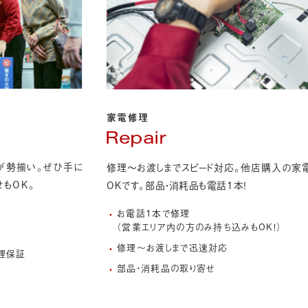
家電修理
Repair
が勢揃い。
ぜひ手に
修理〜お渡しまでスピード対応。他店購入の家
せもOK。
OKです。部品・消耗品も電話1本！
お電話1本で修理
（営業エリア内の方のみ持ち込みもOK！）
ア
修理〜お渡しまで迅速対応
修理保証
部品・消耗品の取り寄せ