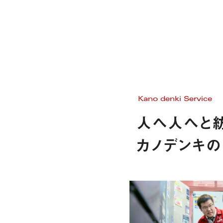
Kano denki Service
人へ人へと紡
カノデンキの