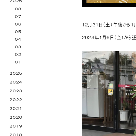
2026
お困りごとサービス
08
07
12月31日（土）午後から1
06
05
2023年1月6日（金）か
04
03
02
01
2025
2024
2023
2022
2021
2020
2019
2018