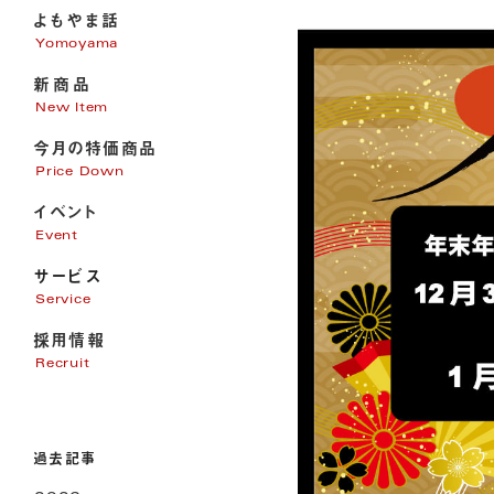
よもやま話
Yomoyama
新商品
New Item
今月の特価商品
Price Down
イベント
Event
サービス
Service
採用情報
家電販売
Recruit
家電修理
パソコンサポート
エアコン・電気・アンテナ工事
過去記事
リフォーム
オール電化