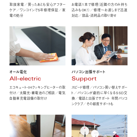
取扱家電／買ったあとも安心アフター
お電話1本で修理（近隣の方のみ持ち
ケア／ワンコインで5年修理保証／家
込みもOK！）／修理〜お渡しまで迅速
電の処分
対応／部品・消耗品の取り寄せ
オール電化
パソコン出張サポート
All-electric
Support
エコキュート・IHクッキングヒーターの取
スピード修理／パソコン買い替えサポー
付け／太陽光・蓄電池のご相談／電気
ト／パソコンが劇的に早くなるSSD交
自動車充電設備の取付け
換／電話と出張でサポート 年間パソコ
ンクラブ／その都度サポートも