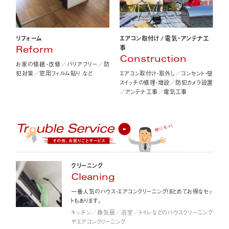
エアコン取付け
/
電気・アンテナ工
リフォーム
事
Reform
Construction
お家の修繕・改修／バリアフリー／防
エアコン取付け・取外し／コンセント・壁
犯対策／窓用フィルム貼り など
スイッチの修理・増設／防犯カメラ設置
／アンテナ工事／電気工事
クリーニング
Cleaning
一番人気のハウス・エアコンクリーニング！まとめてお得なセッ
トもあります。
キッチン／換気扇／浴室／トイレなどのハウスクリーニング
やエアコンクリーニング