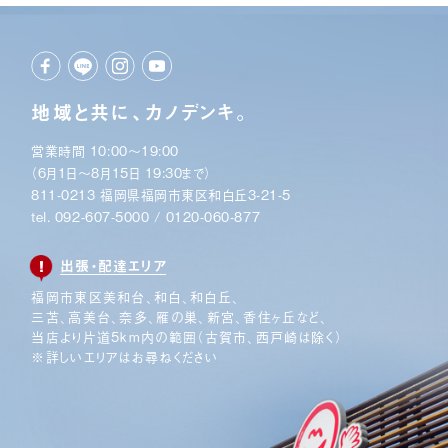
地域と共に、カノデンキ。
営業時間 10:00〜19:00
（6月1日〜8月15日 19:30まで）
811-0213 福岡県福岡市東区和白丘3-21-5
tel.
092-607-5000
/
0120-060-877
出張・配達エリア
福岡市東区美和台、和白、和白丘、
三苫、高美台、奈多、
雁の巣、新宮、香住ヶ丘など、
当店より片道5km内の範囲
（古賀市、西戸崎は除く）
※詳しいエリアはお尋ねください