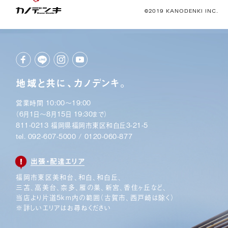
©2019 KANODENKI INC.
地域と共に、カノデンキ。
営業時間 10:00〜19:00
（6月1日〜8月15日 19:30まで）
811-0213 福岡県福岡市東区和白丘3-21-5
tel.
092-607-5000
/
0120-060-877
出張・配達エリア
福岡市東区美和台、和白、和白丘、
三苫、高美台、奈多、
雁の巣、新宮、香住ヶ丘など、
当店より片道5km内の範囲
（古賀市、西戸崎は除く）
※詳しいエリアはお尋ねください