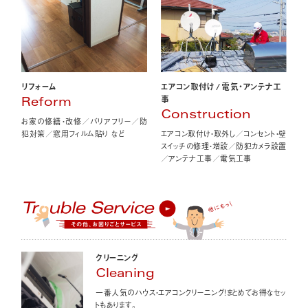
エアコン取付け
/
電気・アンテナ工
リフォーム
事
Reform
Construction
お家の修繕・改修／バリアフリー／防
エアコン取付け・取外し／コンセント・壁
犯対策／窓用フィルム貼り など
スイッチの修理・増設／防犯カメラ設置
／アンテナ工事／電気工事
クリーニング
Cleaning
一番人気のハウス・エアコンクリーニング！まとめてお得なセッ
トもあります。