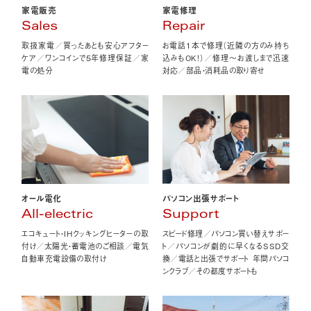
家電販売
家電修理
Sales
Repair
取扱家電／買ったあとも安心アフター
お電話1本で修理（近隣の方のみ持ち
ケア／ワンコインで5年修理保証／家
込みもOK！）／修理〜お渡しまで迅速
電の処分
対応／部品・消耗品の取り寄せ
オール電化
パソコン出張サポート
All-electric
Support
エコキュート・IHクッキングヒーターの取
スピード修理／パソコン買い替えサポー
付け／太陽光・蓄電池のご相談／電気
ト／パソコンが劇的に早くなるSSD交
自動車充電設備の取付け
換／電話と出張でサポート 年間パソコ
ンクラブ／その都度サポートも