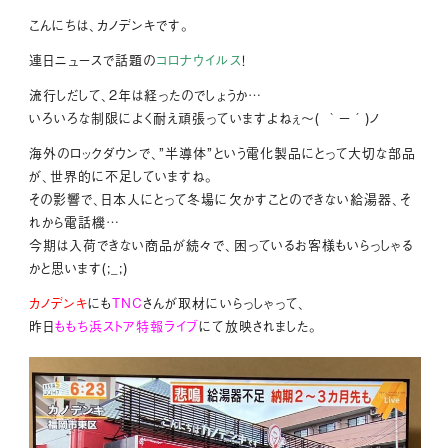
こんにちは、カノデンキです。
連日ニュースで話題の
コロナウイルス
！
流行しだして、2年は経ったのでしょうか…
いろいろな制限によく耐え頑張っていますよねぇ～( ｀ー´)ノ
海外のロックダウンで、”半導体”という電化製品にとって大切な部品
が、世界的に不足していますね。
その影響で、日本人にとって冬場に欠かすことのできない給湯器、そ
れから電話機…
今期は入荷できない商品が続々で、困っているお客様もいらっしゃる
かと思います(;_;)
カノデンキ
にも
TNC
さんが取材にいらっしゃって、
昨日
ももち浜ストア特報ライブ
にて放映されました。