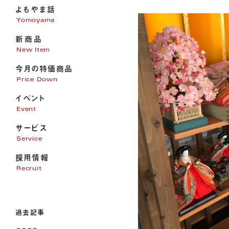
よもやま話
Yomoyama
新商品
New Item
今月の特価商品
Price Down
イベント
Event
サービス
Service
採用情報
家電販売
Recruit
家電修理
パソコンサポート
エアコン・電気・アンテナ工事
過去記事
リフォーム
オール電化