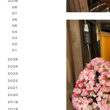
2026
お困りごとサービス
08
07
06
05
04
03
02
01
2025
2024
2023
2022
2021
2020
2019
2018