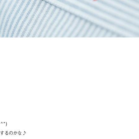
。
^*)
するのかな♪