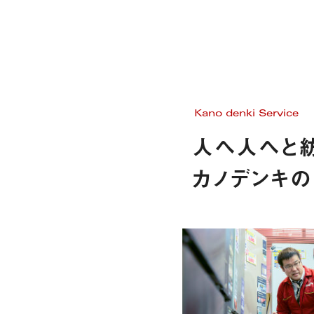
Kano denki Service
人へ人へと紡
カノデンキの