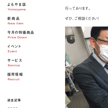
よもやま話
行っております。
Yomoyama
新商品
ぜひ、ご相談ください！
New Item
今月の特価商品
Price Down
イベント
Event
サービス
Service
採用情報
家電販売
Recruit
家電修理
パソコンサポート
エアコン・電気・アンテナ工事
過去記事
リフォーム
オール電化