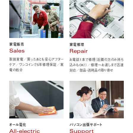
家電販売
家電修理
Sales
Repair
取扱家電／買ったあとも安心アフター
お電話1本で修理（近隣の方のみ持ち
ケア／ワンコインで5年修理保証／家
込みもOK！）／修理〜お渡しまで迅速
電の処分
対応／部品・消耗品の取り寄せ
オール電化
パソコン出張サポート
All-electric
Support