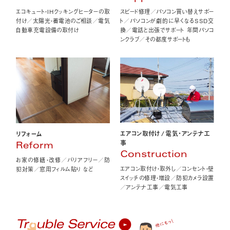
エコキュート・IHクッキングヒーターの取
スピード修理／パソコン買い替えサポー
付け／太陽光・蓄電池のご相談／電気
ト／パソコンが劇的に早くなるSSD交
自動車充電設備の取付け
換／電話と出張でサポート 年間パソコ
ンクラブ／その都度サポートも
エアコン取付け
/
電気・アンテナ工
リフォーム
事
Reform
Construction
お家の修繕・改修／バリアフリー／防
エアコン取付け・取外し／コンセント・壁
犯対策／窓用フィルム貼り など
スイッチの修理・増設／防犯カメラ設置
／アンテナ工事／電気工事