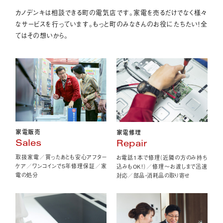
カノデンキは相談できる町の電気店です。家電を売るだけでなく様々
なサービスを行っています。もっと町のみなさんのお役にたちたい！全
てはその想いから。
家電販売
家電修理
Sales
Repair
取扱家電／買ったあとも安心アフター
お電話1本で修理（近隣の方のみ持ち
ケア／ワンコインで5年修理保証／家
込みもOK！）／修理〜お渡しまで迅速
電の処分
対応／部品・消耗品の取り寄せ