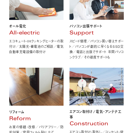
オール電化
パソコン出張サポート
All-electric
Support
エコキュート・IHクッキングヒーターの取
スピード修理／パソコン買い替えサポー
付け／太陽光・蓄電池のご相談／電気
ト／パソコンが劇的に早くなるSSD交
自動車充電設備の取付け
換／電話と出張でサポート 年間パソコ
ンクラブ／その都度サポートも
エアコン取付け
/
電気・アンテナ工
リフォーム
事
Reform
Construction
お家の修繕・改修／バリアフリー／防
エアコン取付け・取外し／コンセント・壁
犯対策／窓用フィルム貼り など