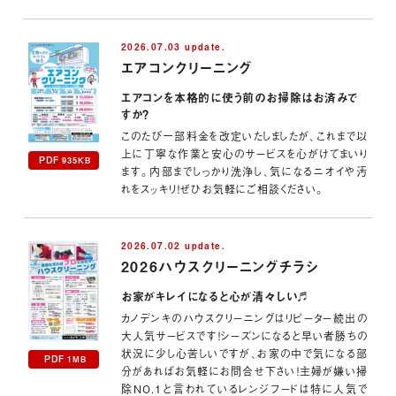
2026.07.03 update.
エアコンクリーニング
エアコンを本格的に使う前のお掃除はお済みで
すか？
このたび一部料金を改定いたしましたが、これまで以
上に丁寧な作業と安心のサービスを心がけてまいり
PDF
935KB
ます。内部までしっかり洗浄し、気になるニオイや汚
れをスッキリ！ぜひお気軽にご相談ください。
2026.07.02 update.
2026ハウスクリーニングチラシ
お家がキレイになると心が清々しい♬
カノデンキのハウスクリーニングはリピーター続出の
大人気サービスです！シーズンになると早い者勝ちの
状況に少し心苦しいですが、お家の中で気になる部
PDF
1MB
分があればお気軽にお問合せ下さい！主婦が嫌い掃
除NO.1と言われているレンジフードは特に人気で