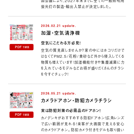
国会議により、2027年末までに全ての一般照明用
蛍光灯の製造・輸出入禁止が決定しました。
2026.02.21 update.
加湿・空気清浄機
空気にこだわる方必見！
PDF
1MB
空気の質見直しませんか？家の中にはホコリだけで
はなくてPM2.5/花粉/黄砂など外から侵入してくる
物質も増えています！加湿機能付きや集塵滅菌に力
を入れているモデルなどお得が盛りだくさんのチラシ
を今すぐチェック！
2026.05.21 update.
カメラドアホン・防犯カメラ
チラシ
実は防犯対策の必需品のドアホン！
PDF
1MB
カノデンキがおすすめする防犯ドアホン！広角レンズ
で広い範囲が見れる！来客が大画面で見える安心
のカメラドアホン。防犯カメラ付きモデルも取り扱い