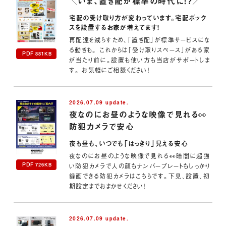
＼いま、置き配が標準の時代に！?／
宅配の受け取り方が変わっています。宅配ボック
スを設置するお家が増えてます！
再配達を減らすため、「置き配」が標準サービスにな
る動きも。 これからは「受け取りスペース」がある家
PDF
881KB
が当たり前に。設置も使い方も当店がサポートしま
す。 お気軽にご相談ください！
2026.07.09 update.
夜なのにお昼のような映像で見れる👀
防犯カメラで安心
夜も昼も、いつでも「はっきり」見える安心
夜なのにお昼のような映像で見れる👀暗闇に超強
PDF
726KB
い防犯カメラで人の顔もナンバープレートもしっかり
録画できる防犯カメラはこちらです。下見、設置、初
期設定までおまかせください！
2026.07.09 update.