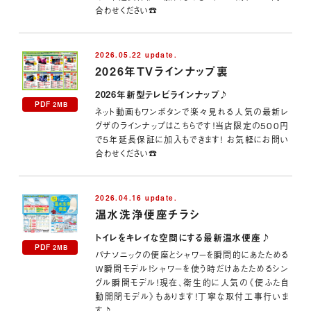
合わせください☎
2026.05.22 update.
2026年TVラインナップ裏
2026年新型テレビラインナップ♪
PDF
2MB
ネット動画もワンボタンで楽々見れる人気の最新レ
グザのラインナップはこちらです！当店限定の500円
で５年延長保証に加入もできます！ お気軽にお問い
合わせください☎
2026.04.16 update.
温水洗浄便座
チラシ
トイレをキレイな空間にする最新温水便座♪
PDF
2MB
パナソニックの便座とシャワーを瞬間的にあたためる
Ｗ瞬間モデル！シャワーを使う時だけあたためるシン
グル瞬間モデル！現在、衛生的に人気の《便ふた自
動開閉モデル》もあります！丁寧な取付工事行いま
す♪