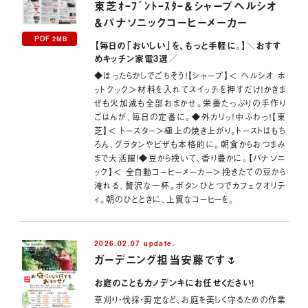
東芝ｵｰﾌﾞﾝﾄｰｽﾀｰ＆シャープへルシオ
＆パナソニックコーヒーメーカー
PDF
2MB
【毎日の「おいしい」を、もっと手軽に。】＼おすす
めキッチン家電3選／
◆ほったらかしでごちそう！【シャープ】＜ ヘルシオ ホ
ットクック＞材料を入れてスイッチを押すだけ！かきま
ぜも火加減も全部おまかせ。栄養たっぷりの手作り
ごはんが、毎日の定番に。◆外カリッ！中ふわっ！【東
芝】＜ トースター＞極上の焼き上がり。トーストはもち
ろん、グラタンやピザも本格的に。朝食からおつまみ
まで大活躍！◆豆から挽いて、香り豊かに。【パナソニ
ック】＜ 全自動コーヒーメーカー＞挽きたての豆から
淹れる、贅沢な一杯。ボタンひとつでカフェクオリテ
ィ。朝のひとときに、上質なコーヒーを。
2026.02.07 update.
ガーデニング担当安藤です🌷
お庭のこともカノデンキにお任せください！
草刈り・伐採・剪定など、お庭を美しく守るための作業