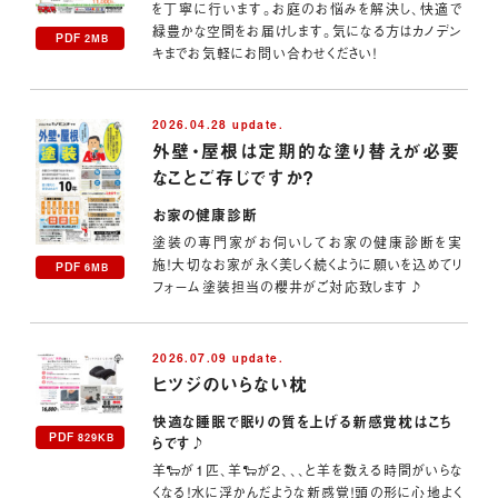
を丁寧に行います。お庭のお悩みを解決し、快適で
緑豊かな空間をお届けします。気になる方はカノデン
PDF
2MB
キまでお気軽にお問い合わせください！
2026.04.28 update.
外壁・屋根は定期的な塗り替えが必要
なことご存じですか？
お家の健康診断
塗装の専門家がお伺いしてお家の健康診断を実
施！大切なお家が永く美しく続くように願いを込めてリ
PDF
6MB
フォーム塗装担当の櫻井がご対応致します♪
2026.07.09 update.
ヒツジのいらない枕
快適な睡眠で眠りの質を上げる新感覚枕はこち
PDF
829KB
らです♪
羊🐑が1匹、羊🐑が２、、、と羊を数える時間がいらな
くなる！水に浮かんだような新感覚！頭の形に心地よく