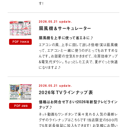
す！
2026.05.21 update.
扇風機＆サーキュレーター
扇風機を上手に使って省エネに♪
PDF
706KB
エアコンの風、上手に回して涼しさ倍増！実は扇風機
って、エアコンと一緒に使うのがとってもおすすめな
んです。お部屋の空気をかきまぜて、冷房効率アップ
＆電気代ダウン。ちょっとした工夫で、夏がぐっと快適
になりますよ♪
2026.05.21 update.
2026年TVラインナップ表
価格はお問合せ下さい！2026年新型テレビライン
PDF
4MB
ナップ♪
ネット動画もワンボタンで楽々見れる人気の最新レ
グザのラインナップはこちらです！当店限定の500円
で５年延長保証に加入もできます！ お気軽にお問い