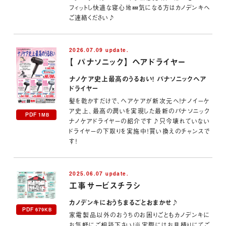
フィットし快適な寝心地💤気になる方はカノデンキへ
ご連絡ください♪
2026.07.09 update.
【 パナソニック】 ヘアドライヤー
ナノケア史上最高のうるおい！ パナソニックヘア
ドライヤー
髪を乾かすだけで、ヘアケアが新次元へ！ナノイーケ
ア史上、最高の潤いを実現した最新のパナソニック
PDF
1MB
ナノケアドライヤーの紹介です♪只今壊れていない
ドライヤーの下取りを実施中！買い換えのチャンスで
す！
2025.06.07 update.
工事サービスチラシ
カノデンキにおうちまるごとおまかせ♪
PDF
679KB
家電製品以外のおうちのお困りごともカノデンキに
お気軽にご相談下さい！※実際にはお見積りにてご