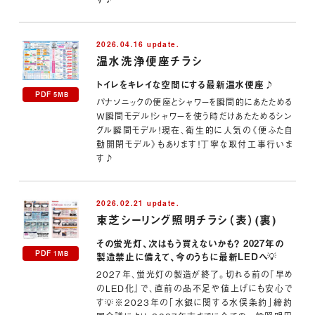
2026.04.16 update.
温水洗浄便座
チラシ
トイレをキレイな空間にする最新温水便座♪
PDF
5MB
パナソニックの便座とシャワーを瞬間的にあたためる
Ｗ瞬間モデル！シャワーを使う時だけあたためるシン
グル瞬間モデル！現在、衛生的に人気の《便ふた自
動開閉モデル》もあります！丁寧な取付工事行いま
す♪
2026.02.21 update.
東芝シーリング照明チラシ（表）(裏)
その蛍光灯、次はもう買えないかも？ 2027年の
PDF
1MB
製造禁止に備えて、今のうちに最新LEDへ💡
2027年、蛍光灯の製造が終了。切れる前の『早め
のLED化』で、直前の品不足や値上げにも安心で
す💡※2023年の「水銀に関する水俣条約」締約