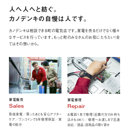
人へ人へと紡ぐ。
カノデンキの自慢は人です。
カノデンキは相談できる町の電気店です。家電を売るだけでなく様々
なサービスを行っています。もっと町のみなさんのお役にたちたい！全
てはその想いから。
家電販売
家電修理
Sales
Repair
取扱家電／買ったあとも安心アフター
お電話1本で修理（近隣の方のみ持ち
ケア／ワンコインで5年修理保証／家
込みもOK！）／修理〜お渡しまで迅速
電の処分
対応／部品・消耗品の取り寄せ