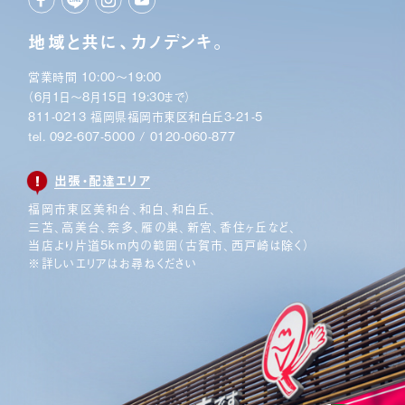
地域と共に、カノデンキ。
営業時間 10:00〜19:00
（6月1日〜8月15日 19:30まで）
811-0213 福岡県福岡市東区和白丘3-21-5
tel.
092-607-5000
/
0120-060-877
出張・配達エリア
福岡市東区美和台、和白、和白丘、
三苫、高美台、奈多、
雁の巣、新宮、香住ヶ丘など、
当店より片道5km内の範囲
（古賀市、西戸崎は除く）
※詳しいエリアはお尋ねください