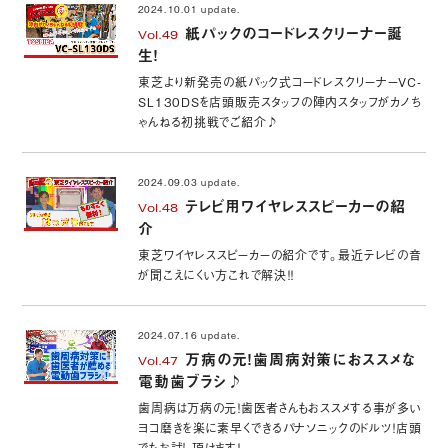
2024.10.01 update.
紙パックのコードレスクリーナー誕
Vol.49
生！
東芝より新発売の紙パック式コードレスクリーナーVC-
SL130DSを店頭販売スタッフの陣内スタッフがカノち
ゃんねる初挑戦でご紹介♪
2024.09.03 update.
テレビ用ワイヤレススピーカーの紹
Vol.48
介
東芝ワイヤレススピーカーの紹介です。最近テレビの音
が聞こえにくい方これで解決！！
2024.07.16 update.
万病の元！歯周病対策におススメな
Vol.47
電動歯ブラシ♪
歯周病は万病の元！歯医者さんもおススメする事が多い
ヨコ磨きを楽に素早くできるパナソニックのドルツ！店頭
でもお試し頂けます！