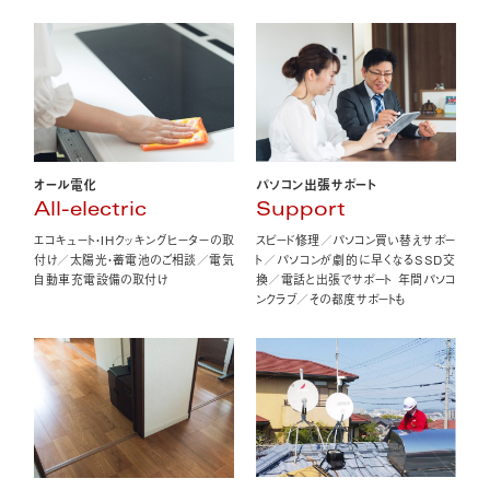
オール電化
パソコン出張サポート
All-electric
Support
エコキュート・IHクッキングヒーターの取
スピード修理／パソコン買い替えサポー
付け／太陽光・蓄電池のご相談／電気
ト／パソコンが劇的に早くなるSSD交
自動車充電設備の取付け
換／電話と出張でサポート 年間パソコ
ンクラブ／その都度サポートも