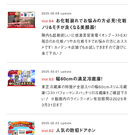
2025.05.08 update.
お化粧崩れでお悩みの方必見！化粧
Vol.54
ノリ&モチが良くなる美顔器！
陣内も超絶欲しい！と感激美容家電イオンブーストEX！
毎日のお化粧ノリやお化粧モチでお悩みの方におスス
メです！ カノデンキ店頭でもお試しできますので遊びに
来て下さい♪
2025.03.01 update.
幅60cmの満足冷蔵庫！
Vol.53
東芝冷蔵庫の特徴が全部入りの幅60cmスリム冷蔵
庫！コストパフォーマンスバッチリの冷蔵庫をご確認下さ
い♪ ※動画内のラインクーポン有効期間は2025年
3月31日まで
2025.02.22 update.
人気の防犯ドアホン
Vol.52